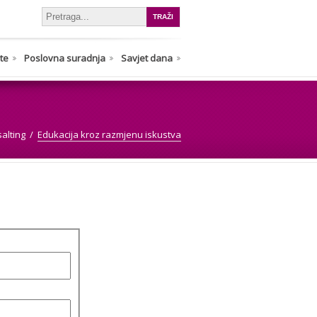
nte
Poslovna suradnja
Savjet dana
alting
Edukacija kroz razmjenu iskustva