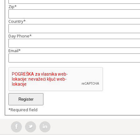
Zip
*
Country
*
Day Phone
*
Email
*
*
Required field