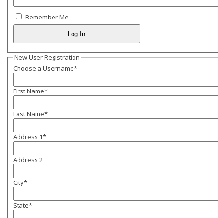
Remember Me
New User Registration
Choose a Username
*
First Name
*
Last Name
*
Address 1
*
Address 2
City
*
State
*