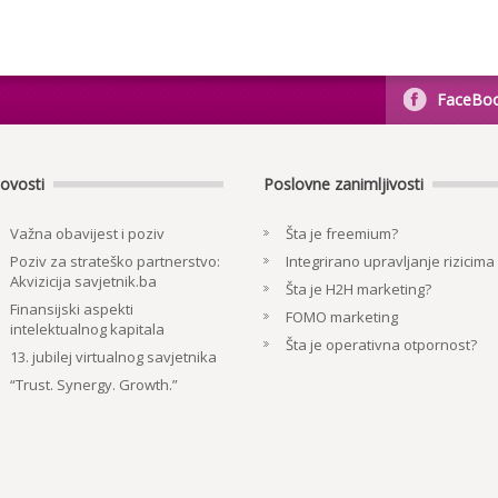
FaceBo
ovosti
Poslovne zanimljivosti
Važna obavijest i poziv
Šta je freemium?
Poziv za strateško partnerstvo:
Integrirano upravljanje rizicima
Akvizicija savjetnik.ba
Šta je H2H marketing?
Finansijski aspekti
FOMO marketing
intelektualnog kapitala
Šta je operativna otpornost?
13. jubilej virtualnog savjetnika
“Trust. Synergy. Growth.”