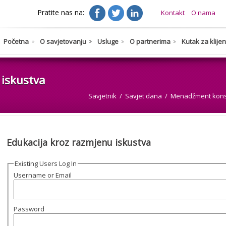
Pratite nas na:
Kontakt
O nama
Početna
O savjetovanju
Usluge
O partnerima
Kutak za klije
 iskustva
Savjetnik
Savjet dana
Menadžment kons
Edukacija kroz razmjenu iskustva
Existing Users Log In
Username or Email
Password