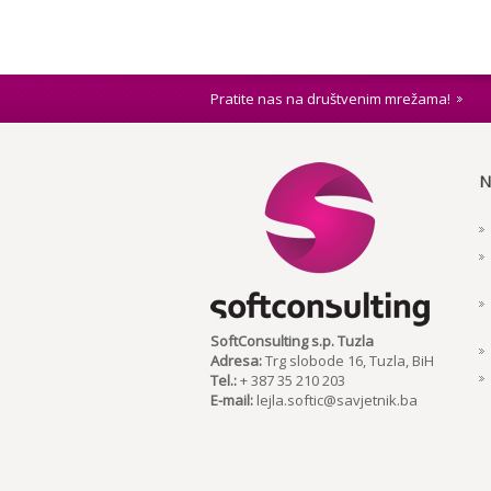
Pratite nas na društvenim mrežama!
N
SoftConsulting s.p. Tuzla
Adresa:
Trg slobode 16, Tuzla, BiH
Tel.:
+ 387 35 210 203
E-mail:
lejla.softic@savjetnik.ba