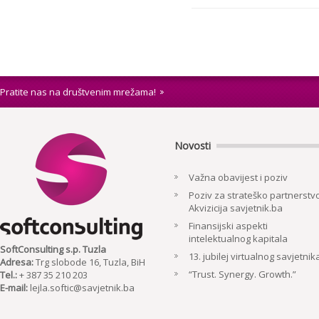
Pratite nas na društvenim mrežama!
Novosti
Važna obavijest i poziv
Poziv za strateško partnerstvo
Akvizicija savjetnik.ba
Finansijski aspekti
intelektualnog kapitala
SoftConsulting s.p. Tuzla
13. jubilej virtualnog savjetnik
Adresa:
Trg slobode 16, Tuzla, BiH
“Trust. Synergy. Growth.”
Tel.:
+ 387 35 210 203
E-mail:
lejla.softic@savjetnik.ba