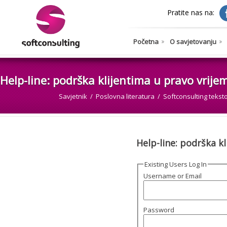
Pratite nas na:
Početna
O savjetovanju
Help-line: podrška klijentima u pravo vrije
Savjetnik
Poslovna literatura
Softconsulting teksto
Help-line: podrška kl
Existing Users Log In
Username or Email
Password