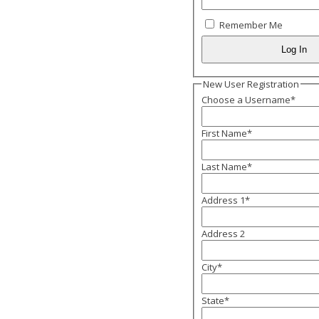
Remember Me
New User Registration
Choose a Username
*
First Name
*
Last Name
*
Address 1
*
Address 2
City
*
State
*