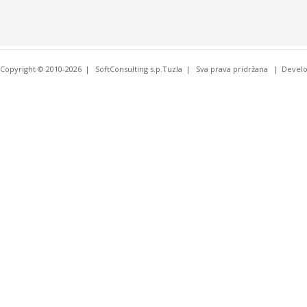
Copyright © 2010-2026
SoftConsulting s.p.Tuzla
Sva prava pridržana
Devel