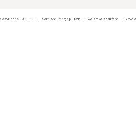
Copyright © 2010-2026
SoftConsulting s.p.Tuzla
Sva prava pridržana
Devel