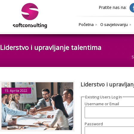
Pratite nas na:
Početna
O savjetovanju
Liderstvo i upravljanje talentima
S
Liderstvo i upravljan
15. Aprila 2022.
Existing Users Log In
Username or Email
Password