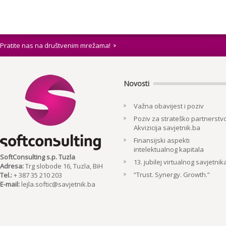
Pratite nas na društvenim mrežama!
Novosti
Važna obavijest i poziv
Poziv za strateško partnerstvo
Akvizicija savjetnik.ba
Finansijski aspekti
intelektualnog kapitala
SoftConsulting s.p. Tuzla
13. jubilej virtualnog savjetnik
Adresa:
Trg slobode 16, Tuzla, BiH
“Trust. Synergy. Growth.”
Tel.:
+ 387 35 210 203
E-mail:
lejla.softic@savjetnik.ba