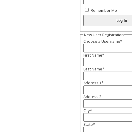
Remember Me
New User Registration
Choose a Username
*
First Name
*
Last Name
*
Address 1
*
Address 2
City
*
State
*