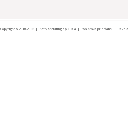
Copyright © 2010-2026
SoftConsulting s.p.Tuzla
Sva prava pridržana
Devel