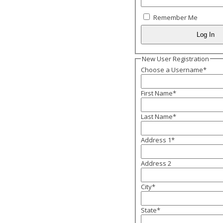
Remember Me
New User Registration
Choose a Username
*
First Name
*
Last Name
*
Address 1
*
Address 2
City
*
State
*