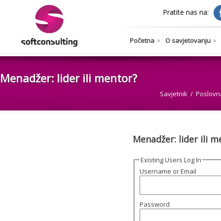
Pratite nas na:
Početna
O savjetovanju
Menadžer: lider ili mentor?
Savjetnik
Poslovna
Menadžer: lider ili m
Existing Users Log In
Username or Email
Password