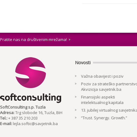
Pratite nas na društvenim mrežama!
Novosti
Važna obavijest i poziv
Poziv za strateško partnerstvo
Akvizicija savjetnik.ba
Finansijski aspekti
intelektualnog kapitala
SoftConsulting s.p. Tuzla
13. jubilej virtualnog savjetnik
Adresa:
Trg slobode 16, Tuzla, BiH
“Trust. Synergy. Growth.”
Tel.:
+ 387 35 210 203
E-mail:
lejla.softic@savjetnik.ba