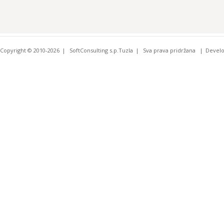
Copyright © 2010-2026
SoftConsulting s.p.Tuzla
Sva prava pridržana
Devel