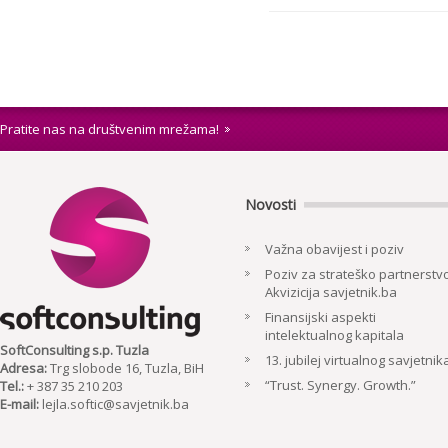
Pratite nas na društvenim mrežama!
Novosti
Važna obavijest i poziv
Poziv za strateško partnerstvo
Akvizicija savjetnik.ba
Finansijski aspekti
intelektualnog kapitala
SoftConsulting s.p. Tuzla
13. jubilej virtualnog savjetnik
Adresa:
Trg slobode 16, Tuzla, BiH
“Trust. Synergy. Growth.”
Tel.:
+ 387 35 210 203
E-mail:
lejla.softic@savjetnik.ba