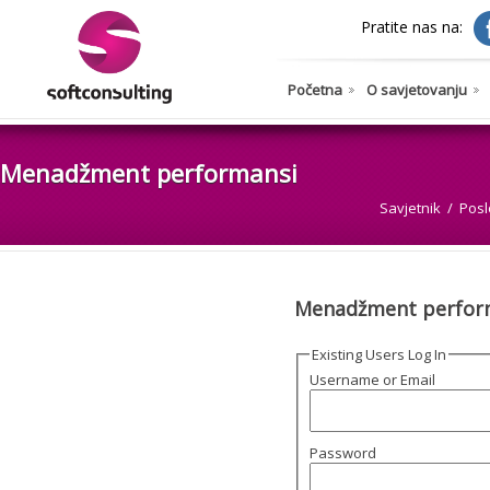
Pratite nas na:
Početna
O savjetovanju
Menadžment performansi
Savjetnik
Posl
Menadžment perfor
Existing Users Log In
Username or Email
Password