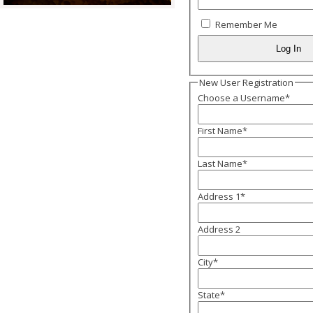
Remember Me
New User Registration
Choose a Username
*
First Name
*
Last Name
*
Address 1
*
Address 2
City
*
State
*