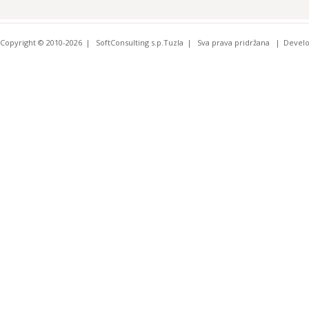
Copyright © 2010-2026
SoftConsulting s.p.Tuzla
Sva prava pridržana
Devel