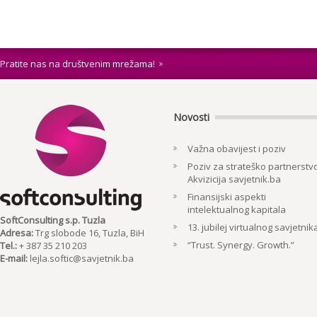
Pratite nas na društvenim mrežama!
Novosti
Važna obavijest i poziv
Poziv za strateško partnerstvo
Akvizicija savjetnik.ba
Finansijski aspekti
intelektualnog kapitala
SoftConsulting s.p. Tuzla
13. jubilej virtualnog savjetnik
Adresa:
Trg slobode 16, Tuzla, BiH
“Trust. Synergy. Growth.”
Tel.:
+ 387 35 210 203
E-mail:
lejla.softic@savjetnik.ba