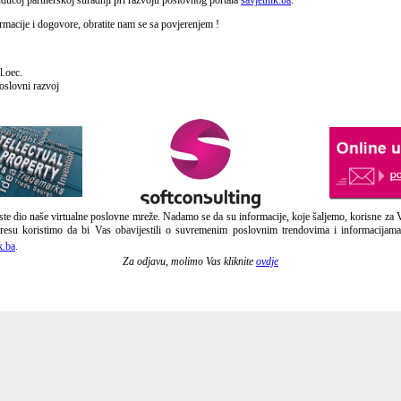
ućoj partnerskoj suradnji pri razvoju poslovnog portala
savjetnik.ba
.
rmacije i dogovore, obratite nam se sa povjerenjem !
l.oec.
oslovni razvoj
te dio naše virtualne poslovne mreže. Nadamo se da su informacije, koje šaljemo, korisne za 
resu koristimo da bi Vas obavijestili o suvremenim poslovnim trendovima i informacija
k.ba
.
Za odjavu, molimo Vas kliknite
ovdje