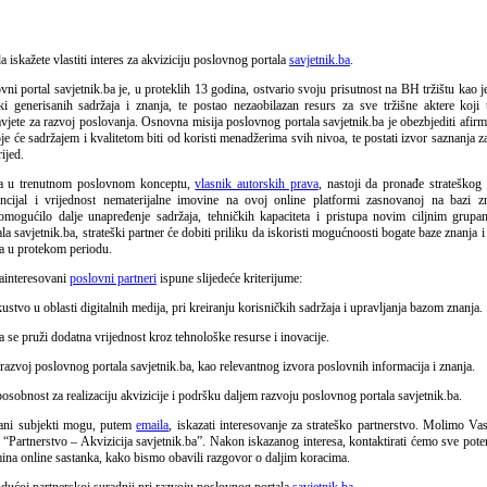
iskažete vlastiti interes za akviziciju poslovnog portala
savjetnik.ba
.
ni portal savjetnik.ba je, u proteklih 13 godina, ostvario svoju prisutnost na BH tržištu kao 
ki generisanih sadržaja i znanja, te postao nezaobilazan resurs za sve tržišne aktere koji 
avjete za razvoj poslovanja. Osnovna misija poslovnog portala savjetnik.ba je obezbjediti afir
je će sadržajem i kvalitetom biti od koristi menadžerima svih nivoa, te postati izvor saznanja 
rijed.
ta u trenutnom poslovnom konceptu,
vlasnik autorskih prava
, nastoji da pronađe strateškog 
encijal i vrijednost nematerijalne imovine na ovoj online platformi zasnovanoj na bazi zn
 omogućilo dalje unapređenje sadržaja, tehničkih kapaciteta i pristupa novim ciljnim grupa
a savjetnik.ba, strateški partner će dobiti priliku da iskoristi mogućnoosti bogate baze znanja
na u protekom periodu.
zainteresovani
poslovni partneri
ispune slijedeće kriterijume:
kustvo u oblasti digitalnih medija, pri kreiranju korisničkih sadržaja i upravljanja bazom znanja.
 se pruži dodatna vrijednost kroz tehnološke resurse i inovacije.
i razvoj poslovnog portala savjetnik.ba, kao relevantnog izvora poslovnih informacija i znanja.
osobnost za realizaciju akvizicije i podršku daljem razvoju poslovnog portala savjetnik.ba.
vani subjekti mogu, putem
emaila
, iskazati interesovanje za strateško partnerstvo. Molimo V
 “Partnerstvo – Akvizicija savjetnik.ba”. Nakon iskazanog interesa, kontaktirati ćemo sve poten
ina online sastanka, kako bismo obavili razgovor o daljim koracima.