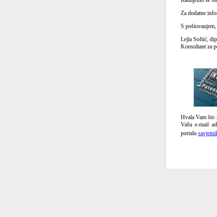
Radujemo se bud
Za dodatne info
S poštovanjem,
Lejla Softić, dip
Konsultant za p
Hvala Vam što s
Vašu e-mail ad
portalu
savjetni