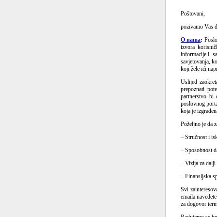
Poštovani,
pozivamo Vas da 
O nama
:
Poslov
izvora korisnič
informacije i s
savjetovanja, ko
koji žele ići nap
Uslijed zaokre
prepoznati pot
partnerstvo bi
poslovnog portal
koja je izgrađe
Poželjno je da 
– Stručnost i is
– Sposobnost da
– Vizija za dalj
– Finansijska sp
Svi zaintereso
emaila navedete
za dogovor term