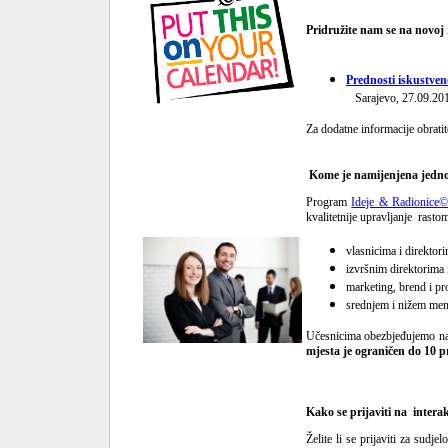
Pridružite nam se na novoj 
Prednosti iskustve
Sarajevo, 27.09.201
Za dodatne informacije obrati
Kome je namijenjena jedn
Program
Ideje & Radionice
kvalitetnije upravljanje rast
vlasnicima i direkto
izvršnim direktorima i
marketing, brend i p
srednjem i nižem me
Učesnicima obezbjeđujemo najb
mjesta je ograničen do 10 p
Kako se prijaviti na intera
Želite li se prijaviti za sudje