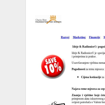
Razvoj
Marketing
Finansije
Ideje & Radionice©:
pogod
Ideje & Radionice© je specija
i primjerima iz prakse.
Usavršavanjem vještina menad
Pogodnosti
za temu mjeseca:
Cijena kotizacije
za
Najava teme mjeseca za sep
Znanja i vještine koje će
primjenom alata iskustvenog m
svijesti potrošača o Vašem br