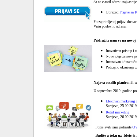
da na e-mail adresu najkasnij
Obrazac:
Prijave sa 
Po zaprimljenoj prijavi dostav
Vašu poslovnu adresu.
Pridružite nam se na novoj 
Inovativan pristup i m
Nove ideje za nove p
Intenzivan i dinamič
Poticajno okruženje 
Najava ostalih planiranih 
U septembru 2019. godine pred
Efektivan marketing 
Sarajevo, 25.09.2019
Retail marketing
Sarajevo, 26.09.2019
Popis svih tema potražite
O
Budite u toku uz Ideje & 