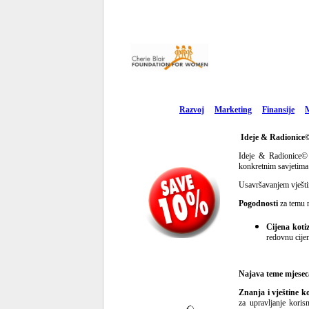
Razvoj
Marketing
Finansije
Ideje & Radionice
Ideje & Radionice© 
konkretnim savjetima 
Usavršavanjem vješti
Pogodnosti
za temu 
Cijena koti
redovnu cije
Najava teme mjeseca
Znanja i vještine k
za upravljanje koris