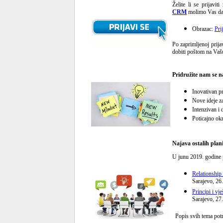
Želite li se prijavit
CRM
molimo Vas da 
Obrazac:
Pri
Po zaprimljenoj prija
dobiti poštom na Vaš
Pridružite nam se n
Inovativan pr
Nove ideje z
Intenzivan i
Poticajno ok
Najava ostalih plan
U junu 2019. godine p
Relationship
Sarajevo, 26
Principi i vj
Sarajevo, 27
Popis svih tema potr