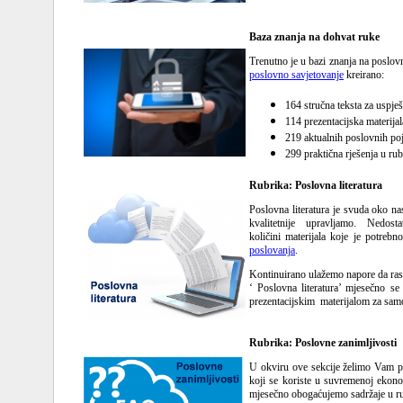
Baza znanja na dohvat ruke
Trenutno je u bazi znanja na poslo
poslovno savjetovanje
kreirano:
164 stručna teksta za uspje
114 prezentacijska materij
219 aktualnih poslovnih po
299 praktična rješenja u rub
Rubrika: Poslovna literatura
Poslovna literatura je svuda oko na
kvalitetnije upravljamo. Nedos
količini materijala koje je potreb
poslovanja
.
Kontinuirano ulažemo napore da ras
‘ Poslovna literatura’ mjesečno se
prezentacijskim materijalom za sam
Rubrika: Poslovne zanimljivosti
U okviru ove sekcije želimo Vam p
koji se koriste u suvremenoj ekon
mjesečno obogaćujemo sadržaje u rub