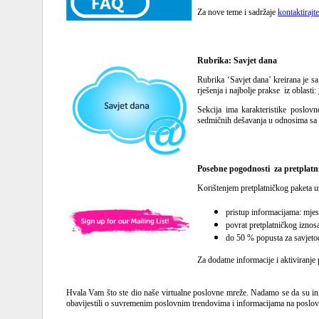
Za nove teme i sadržaje
kontaktirajte
Rubrika: Savjet dana
Rubrika ‘Savjet dana’ kreirana je sa
rješenja i najbolje prakse iz oblasti:
Sekcija ima karakteristike poslov
sedmičnih dešavanja u odnosima sa kl
Posebne pogodnosti za pretplatn
Korištenjem pretplatničkog paketa us
pristup informacijama: mjese
povrat pretplatničkog iznos
do 50 % popusta za savjet
Za dodatne informacije i aktiviranje 
Hvala Vam što ste dio naše virtualne poslovne mreže. Nadamo se da su inf
obavijestili o suvremenim poslovnim trendovima i informacijama na poslo