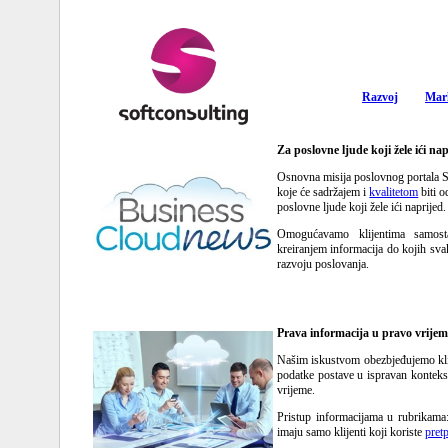
Razvoj
Mar
Za poslovne ljude koji žele ići na
Osnovna misija poslovnog portala Sa
koje će sadržajem i
kvalitetom
biti o
poslovne ljude koji žele ići naprijed.
Omogućavamo klijentima samosta
kreiranjem informacija do kojih sva
razvoju poslovanja.
Prava informacija u pravo vrijem
Našim iskustvom obezbjeđujemo klije
podatke postave u ispravan konteks
vrijeme.
Pristup informacijama u rubrikam
imaju samo klijenti koji koriste
pret