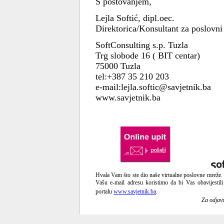
S poštovanjem,
Lejla Softić, dipl.oec.
Direktorica/Konsultant za poslovni
SoftConsulting s.p. Tuzla
Trg slobode 16 ( BIT centar)
75000 Tuzla
tel:+387 35 210 203
e-mail:lejla.softic@savjetnik.ba
www.savjetnik.ba
Hvala Vam što ste dio naše virtualne poslovne mreže.
Vašu e-mail adresu koristimo da bi Vas obavijest
portalu
www.savjetnik.ba
.
Za odjavu