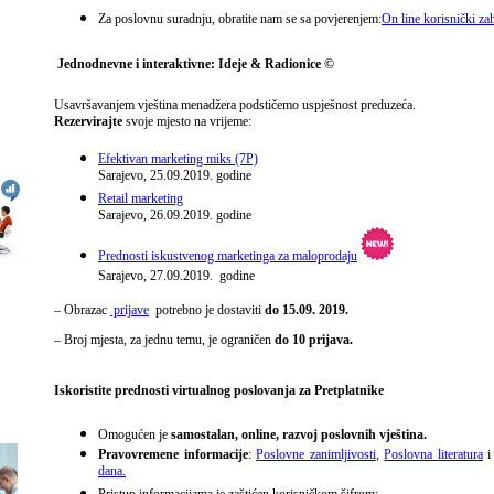
Za poslovnu suradnju, obratite nam se sa povjerenjem:
On line korisnički zah
Jednodnevne i
interaktivne:
Ideje & Radionice ©
Usavršavanjem vještina menadžera podstičemo uspješnost preduzeća.
Rezervirajte
svoje mjesto na vrijeme:
Efektivan marketing miks (7P)
Sarajevo, 25.09.2019. godine
Retail marketing
Sarajevo, 26.09.2019. godine
Prednosti iskustvenog marketinga za maloprodaju
Sarajevo, 27.09.2019. godine
– Obrazac
prijave
potrebno je
dostaviti
do 15.09. 2019.
– B
roj mjesta, za jednu temu, je ograničen
do 10 prijava.
Iskoristite prednosti virtualnog poslovanja za Pretplatnike
Omogućen je
samostalan, online, razvoj poslovnih vještina.
Pravovremene informacije
:
Poslovne zanimljivosti
,
Poslovna literatura
dana.