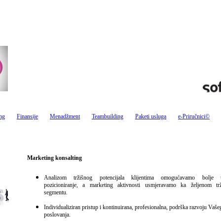
ng
Finansije
Menadžment
Teambuilding
Paketi usluga
e-Priručnici©
Marketing
konsalting
Analizom tržišnog potencijala
klijentima omogućavamo bolje tr
pozicioniranje, a marketing aktivnosti usmjeravamo ka željenom tr
segmentu.
Individualiziran pristup i kontinuirana, profesionalna, podrška razvoju Vaše
poslovanja.