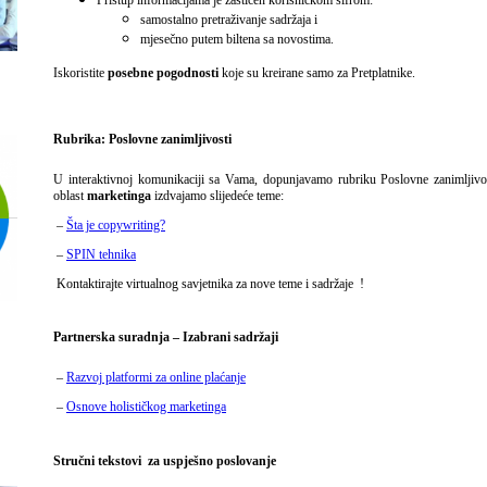
Pristup informacijama je zaštićen korisničkom šifrom:
samostalno pretraživanje sadržaja i
mjesečno putem biltena sa novostima.
Iskoristite
posebne pogodnosti
koje su kreirane samo za Pretplatnike.
Rubrika: Poslovne zanimljivosti
U interaktivnoj komunikaciji sa Vama, dopunjavamo rubriku Poslovne zanimljivo
oblast
marketinga
izdvajamo slijedeće teme:
–
Šta je copywriting?
–
SPIN tehnika
Kontaktirajte virtualnog savjetnika za nove teme i sadržaje
!
Partnerska suradnja – Izabrani sadržaji
–
Razvoj platformi za online plaćanje
–
Osnove holističkog marketinga
Stručni tekstovi za uspješno poslovanje