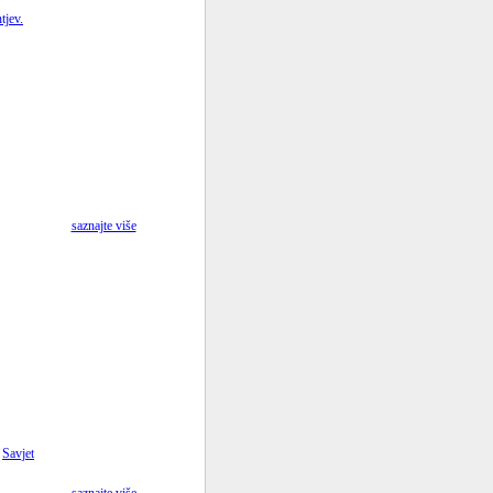
tjev.
saznajte više
i
Savjet