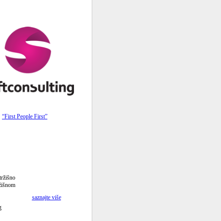
“First People First”
žišno
žišnom
saznajte više
g