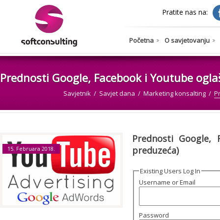
Pratite nas na:
Početna
O savjetovanju
Prednosti Google, Facebook i Youtube ogla
Savjetnik
Savjet dana
Marketing konsalting
P
Prednosti Google, 
preduzeća)
15. Februara 2018.
Existing Users Log In
Username or Email
Password