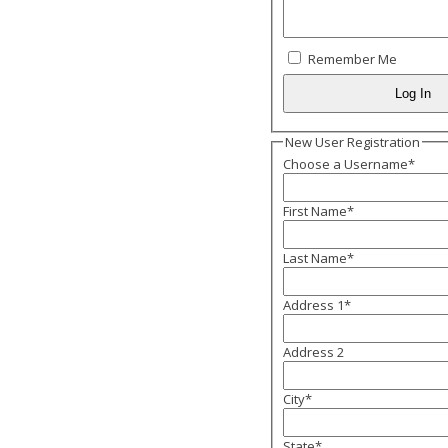
Remember Me
New User Registration
Choose a Username
*
First Name
*
Last Name
*
Address 1
*
Address 2
City
*
State
*