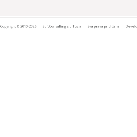
Copyright © 2010-2026
SoftConsulting s.p.Tuzla
Sva prava pridržana
Devel