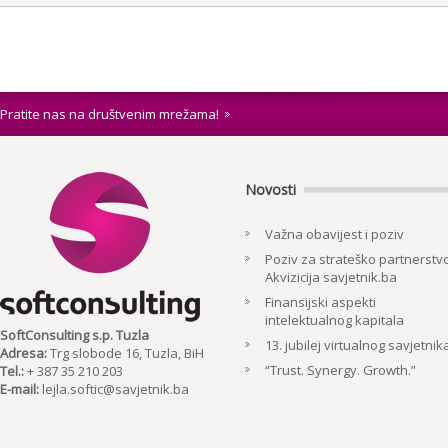
Pratite nas na društvenim mrežama!
Novosti
Važna obavijest i poziv
Poziv za strateško partnerstvo
Akvizicija savjetnik.ba
Finansijski aspekti
intelektualnog kapitala
SoftConsulting s.p. Tuzla
13. jubilej virtualnog savjetnik
Adresa:
Trg slobode 16, Tuzla, BiH
“Trust. Synergy. Growth.”
Tel.:
+ 387 35 210 203
E-mail:
lejla.softic@savjetnik.ba