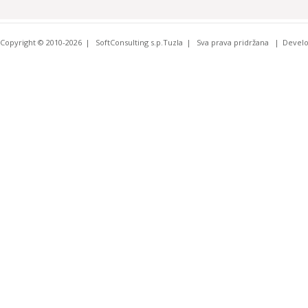
Copyright © 2010-2026
SoftConsulting s.p.Tuzla
Sva prava pridržana
Devel