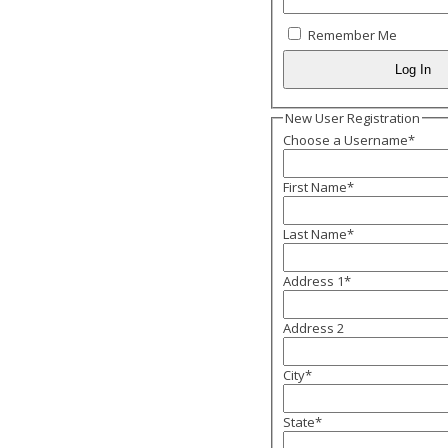
Remember Me
New User Registration
Choose a Username
*
First Name
*
Last Name
*
Address 1
*
Address 2
City
*
State
*