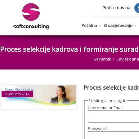
Pratite nas na:
Početna
O savjetovanju
Proces selekcije kadrova i formiranje sura
Savjetnik
Savjet dana
Proces selekcije kad
6. Januara 2017.
Existing Users Log In
Username or Email
Password