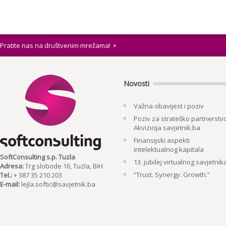
Pratite nas na društvenim mrežama!
Novosti
Važna obavijest i poziv
Poziv za strateško partnerstvo
Akvizicija savjetnik.ba
Finansijski aspekti
intelektualnog kapitala
SoftConsulting s.p. Tuzla
13. jubilej virtualnog savjetnik
Adresa:
Trg slobode 16, Tuzla, BiH
“Trust. Synergy. Growth.”
Tel.:
+ 387 35 210 203
E-mail:
lejla.softic@savjetnik.ba