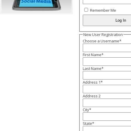
Remember Me
New User Registration
Choose a Username
*
First Name
*
Last Name
*
Address 1
*
Address 2
City
*
State
*