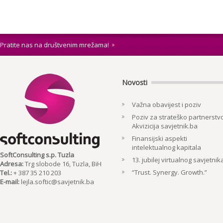
Pratite nas na društvenim mrežama!
Novosti
Važna obavijest i poziv
Poziv za strateško partnerstvo
Akvizicija savjetnik.ba
Finansijski aspekti
intelektualnog kapitala
SoftConsulting s.p. Tuzla
13. jubilej virtualnog savjetnik
Adresa:
Trg slobode 16, Tuzla, BiH
“Trust. Synergy. Growth.”
Tel.:
+ 387 35 210 203
E-mail:
lejla.softic@savjetnik.ba