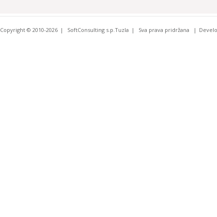
Copyright © 2010-2026
SoftConsulting s.p.Tuzla
Sva prava pridržana
Devel