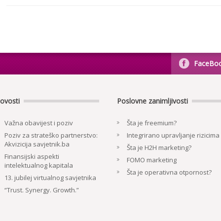
FaceBo
ovosti
Poslovne zanimljivosti
Važna obavijest i poziv
Šta je freemium?
Poziv za strateško partnerstvo:
Integrirano upravljanje rizicima
Akvizicija savjetnik.ba
Šta je H2H marketing?
Finansijski aspekti
FOMO marketing
intelektualnog kapitala
Šta je operativna otpornost?
13. jubilej virtualnog savjetnika
“Trust. Synergy. Growth.”