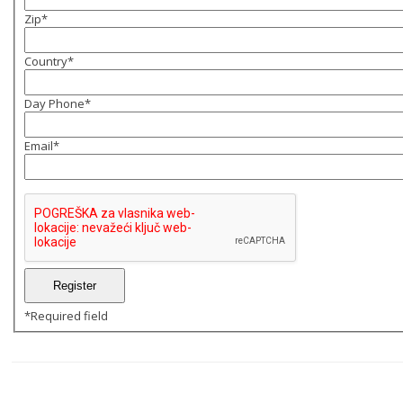
Zip
*
Country
*
Day Phone
*
Email
*
*
Required field