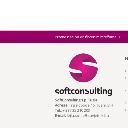
Pratite nas na društvenim mrežama!
N
SoftConsulting s.p. Tuzla
Adresa:
Trg slobode 16, Tuzla, BiH
Tel.:
+ 387 35 210 203
E-mail:
lejla.softic@savjetnik.ba