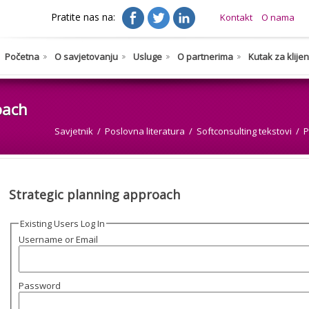
Pratite nas na:
Kontakt
O nama
Početna
O savjetovanju
Usluge
O partnerima
Kutak za klije
oach
Savjetnik
Poslovna literatura
Softconsulting tekstovi
P
Strategic planning approach
Existing Users Log In
Username or Email
Password