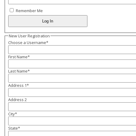
Remember Me
New User Registration
Choose a Username
*
First Name
*
Last Name
*
Address 1
*
Address 2
City
*
State
*