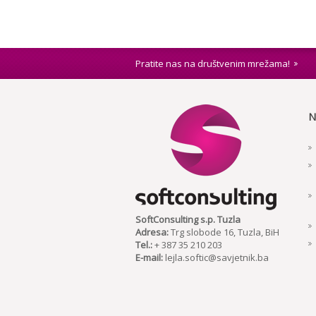
Pratite nas na društvenim mrežama!
N
SoftConsulting s.p. Tuzla
Adresa:
Trg slobode 16, Tuzla, BiH
Tel.:
+ 387 35 210 203
E-mail:
lejla.softic@savjetnik.ba