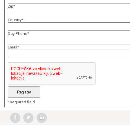
Zip
*
Country
*
Day Phone
*
Email
*
*
Required field