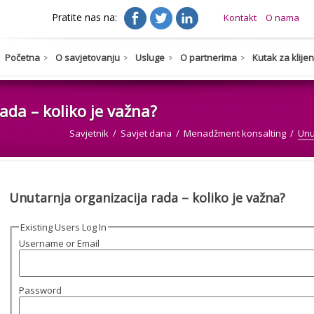
Pratite nas na:
Kontakt
O nama
Početna
O savjetovanju
Usluge
O partnerima
Kutak za klije
ada – koliko je važna?
Savjetnik
Savjet dana
Menadžment konsalting
Unu
Unutarnja organizacija rada – koliko je važna?
Existing Users Log In
Username or Email
Password