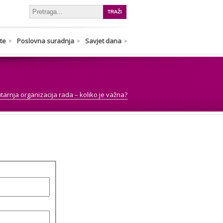
nte
Poslovna suradnja
Savjet dana
tarnja organizacija rada – koliko je važna?