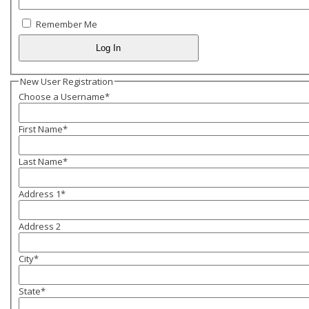
Remember Me
New User Registration
Choose a Username
*
First Name
*
Last Name
*
Address 1
*
Address 2
City
*
State
*