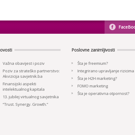
FaceBo
ovosti
Poslovne zanimljivosti
Važna obavijest i poziv
Šta je freemium?
Poziv za strateško partnerstvo:
Integrirano upravljanje rizicima
Akvizicija savjetnik.ba
Šta je H2H marketing?
Finansijski aspekti
FOMO marketing
intelektualnog kapitala
Šta je operativna otpornost?
13. jubilej virtualnog savjetnika
“Trust. Synergy. Growth.”