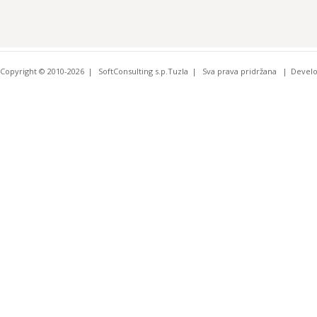
Copyright © 2010-2026
SoftConsulting s.p.Tuzla
Sva prava pridržana
Devel