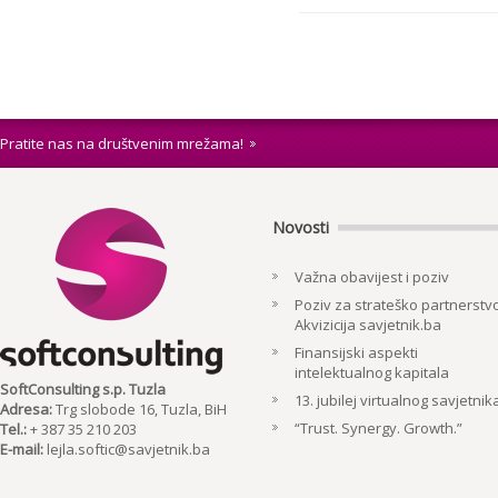
Pratite nas na društvenim mrežama!
Novosti
Važna obavijest i poziv
Poziv za strateško partnerstvo
Akvizicija savjetnik.ba
Finansijski aspekti
intelektualnog kapitala
SoftConsulting s.p. Tuzla
13. jubilej virtualnog savjetnik
Adresa:
Trg slobode 16, Tuzla, BiH
“Trust. Synergy. Growth.”
Tel.:
+ 387 35 210 203
E-mail:
lejla.softic@savjetnik.ba