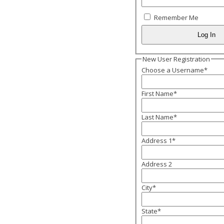
Remember Me
New User Registration
Choose a Username
*
First Name
*
Last Name
*
Address 1
*
Address 2
City
*
State
*