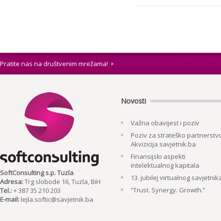
Pratite nas na društvenim mrežama!
Novosti
Važna obavijest i poziv
Poziv za strateško partnerstvo
Akvizicija savjetnik.ba
Finansijski aspekti
intelektualnog kapitala
SoftConsulting s.p. Tuzla
13. jubilej virtualnog savjetnik
Adresa:
Trg slobode 16, Tuzla, BiH
“Trust. Synergy. Growth.”
Tel.:
+ 387 35 210 203
E-mail:
lejla.softic@savjetnik.ba