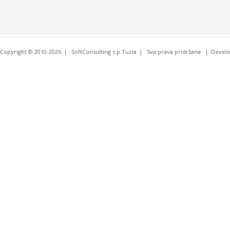
Copyright © 2010-2026
SoftConsulting s.p.Tuzla
Sva prava pridržana
Devel