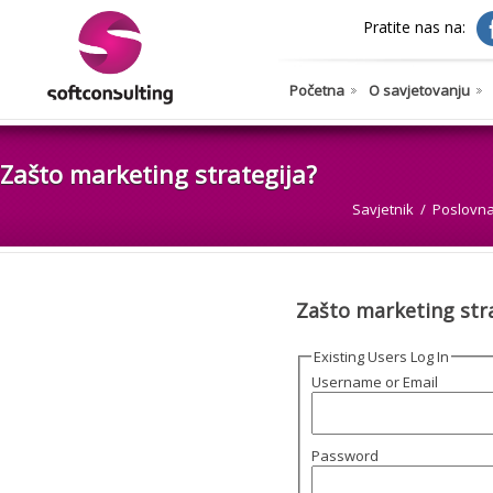
Pratite nas na:
Početna
O savjetovanju
Zašto marketing strategija?
Savjetnik
Poslovna 
Zašto marketing stra
Existing Users Log In
Username or Email
Password