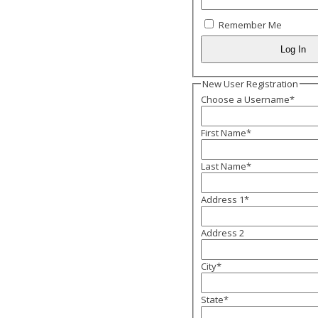
Remember Me
New User Registration
Choose a Username
*
First Name
*
Last Name
*
Address 1
*
Address 2
City
*
State
*