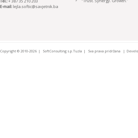
“Trust. Synergy. Growth.”
Tel.:
+ 387 35 210 203
E-mail:
lejla.softic@savjetnik.ba
Copyright © 2010-2026
SoftConsulting s.p.Tuzla
Sva prava pridržana
Devel