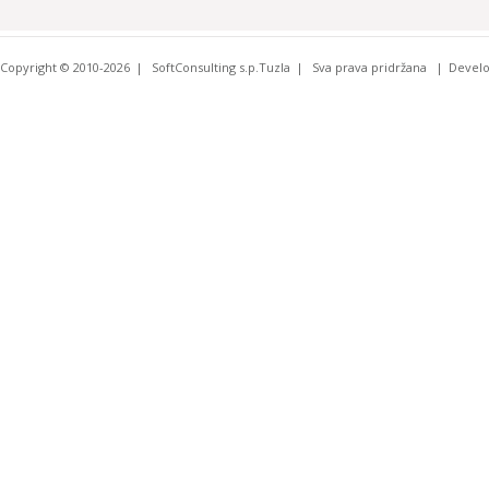
Copyright © 2010-2026
SoftConsulting s.p.Tuzla
Sva prava pridržana
Devel