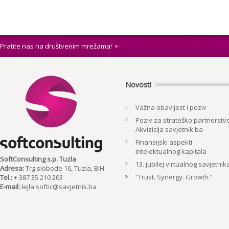
Pratite nas na društvenim mrežama!
Novosti
Važna obavijest i poziv
Poziv za strateško partnerstvo
Akvizicija savjetnik.ba
Finansijski aspekti
intelektualnog kapitala
SoftConsulting s.p. Tuzla
13. jubilej virtualnog savjetnik
Adresa:
Trg slobode 16, Tuzla, BiH
“Trust. Synergy. Growth.”
Tel.:
+ 387 35 210 203
E-mail:
lejla.softic@savjetnik.ba