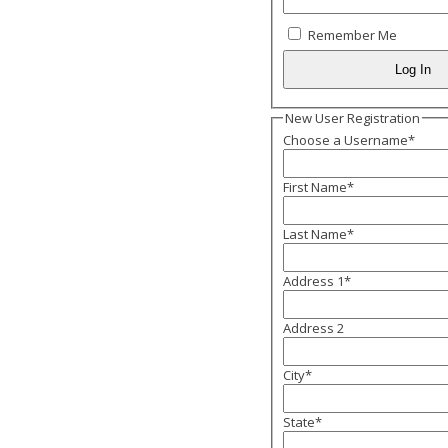
Remember Me
New User Registration
Choose a Username
*
First Name
*
Last Name
*
Address 1
*
Address 2
City
*
State
*