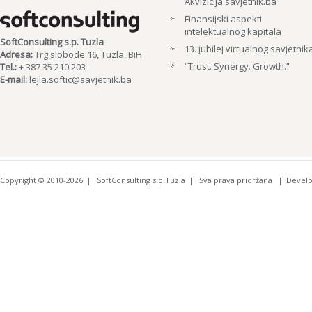
Akvizicija savjetnik.ba
Finansijski aspekti
intelektualnog kapitala
SoftConsulting s.p. Tuzla
13. jubilej virtualnog savjetnik
Adresa:
Trg slobode 16, Tuzla, BiH
“Trust. Synergy. Growth.”
Tel.:
+ 387 35 210 203
E-mail:
lejla.softic@savjetnik.ba
Copyright © 2010-2026
SoftConsulting s.p.Tuzla
Sva prava pridržana
Devel