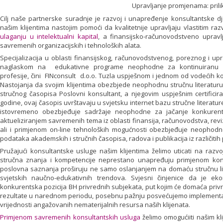
Upravljanje promjenama: prilik
Cilj naše partnerske suradnje je razvoj i unapređenje konsultantske dj
našim klijentima nastojim pomoći da kvalitetnije upravljaju vlastitim ra
ulaganju u intelektualni kapital
, a finansijsko-računovodstveno uprav
savremenih organizacijskih i tehnoloških alata.
Specijalizacija u oblasti finansijskog, računovodstvenog, poreznog i u
naglaskom na edukativne programe neophodne za kontinuiranu p
profesije, čini FINconsult d.o.o. Tuzla uspješnom i jednom od vodećih 
Nastojanja da svojim klijentima obezbjede neophodnu stručnu literaturu r
stručnog časopisa Poslovni konsultant, a njegovim uspješnim certifici
godine, ovaj časopis uvrštavaju u svjetsku internet bazu stručne literatur
istovremeno obezbjeđuje sadržaje neophodne za jačanje konkurents
aktueliziranjem savremenih tema iz oblasti finansija, računovodstva, revi
ali i primjenom on-line tehnoloških mogućnosti obezbjeđuje neoph
podataka akademskih i stručnih časopisa, radova i publikacija iz različitih 
Pružajući konsultantske usluge našim klijentima želimo uticati na razv
stručna znanja i kompetencije neprestano unapređuju primjenom kont
poslovna saznanja proširuju ne samo oslanjanjem na domaću stručnu li
svjetskih naučno-edukativnih trendova. Svjesni činjenice da je e
konkurentska pozicija BH privrednih subjekata, put kojim će domaća privr
rezultate u narednom periodu, posebnu pažnju posvećujemo implementaci
vrijednosti angažovanih nematerijalnih resursa naših klijenata.
Primjenom savremenih konsultantskih usluga
želimo omogućiiti našim kl