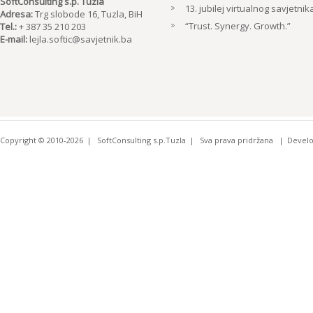
SoftConsulting s.p. Tuzla
13. jubilej virtualnog savjetnik
Adresa:
Trg slobode 16, Tuzla, BiH
“Trust. Synergy. Growth.”
Tel.:
+ 387 35 210 203
E-mail:
lejla.softic@savjetnik.ba
Copyright © 2010-2026
SoftConsulting s.p.Tuzla
Sva prava pridržana
Devel