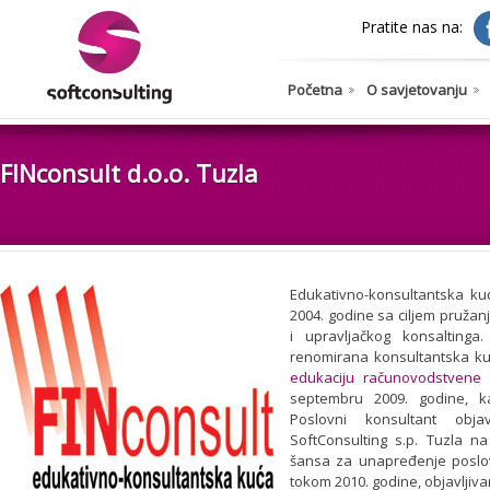
Pratite nas na:
Početna
O savjetovanju
FINconsult d.o.o. Tuzla
Edukativno-konsultantska k
2004. godine sa ciljem pruža
i upravljačkog konsaltinga
renomirana konsultantska kuć
edukaciju računovodstvene 
septembru 2009. godine, 
Poslovni konsultant obja
SoftConsulting s.p. Tuzla n
šansa za unapređenje poslo
tokom 2010. godine, objavlji