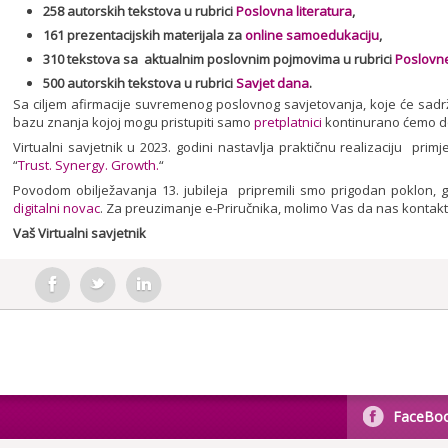
258 autorskih tekstova u rubrici
Poslovna literatura
,
161 prezentacijskih materijala za
online samoedukaciju
,
310 tekstova sa aktualnim poslovnim pojmovima u rubrici
Poslovne
500 autorskih tekstova u rubrici
Savjet dana
.
Sa ciljem afirmacije suvremenog poslovnog savjetovanja, koje će sadržaj
bazu znanja kojoj mogu pristupiti samo
pretplatnici
kontinurano ćemo do
Virtualni savjetnik u 2023. godini nastavlja praktičnu realizaciju pr
“
Trust. Synergy. Growth.
“
Povodom obilježavanja 13. jubileja pripremili smo prigodan poklon, 
digitalni novac
. Za preuzimanje e-Priručnika, molimo Vas da nas kontak
Vaš Virtualni savjetnik
FaceBo