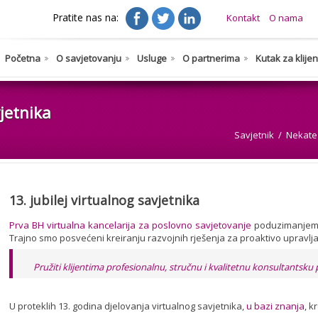
Pratite nas na:
Kontakt
O nama
Početna
O savjetovanju
Usluge
O partnerima
Kutak za klije
vjetnika
Savjetnik
Nekate
13. jubilej virtualnog savjetnika
Prva BH virtualna kancelarija za poslovno savjetovanje
poduzimanjem pr
Trajno smo posvećeni kreiranju razvojnih rješenja za proaktivo upravlj
Pružiti klijentima profesionalnu, stručnu i kvalitetnu konsultantsku
U proteklih 13. godina djelovanja virtualnog savjetnika,
u bazi znanja
, k