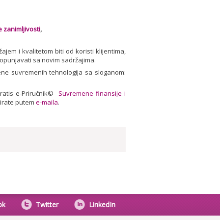
 zanimljivosti
,
em i kvalitetom biti od koristi klijentima,
punjavati sa novim sadržajima.
imjene suvremenih tehnologija sa sloganom:
gratis e-Priručnik©
Suvremene finansije i
tirate putem
e-maila
.
ok
Twitter
LinkedIn