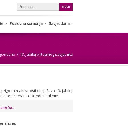
nte
Poslovna suradnja
Savjet dana
gorisano
13. jubilej virtualnog savjetnika
igodnih aktivnosti obilježava 13. jubilej.
anje promjenama sa jednim ciljem:
 podršku.
reirano je: