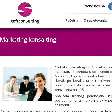
Pratite nas na:
Početna
O savjetovanju
Marketing konsalting
Globalni marketing u 21. vijeku nez
kvantitativnih metoda u poslovnom od
Marketing koncept u svakodnevnom 
„korak po korak“. Kroz istraživanj
proizvodu ili usluzi za koju sa najve
prihvaćena na tržištu.
Analizom tržišnog potencijala, k
pozicioniranje, a marketing aktivn
segmentu.
Primjenom odgovarajućeg marketing modela i polazeći od činjenice da je s