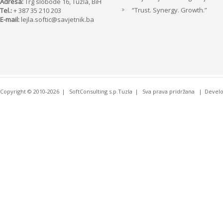
Adresa:
Trg slobode 16, Tuzla, BiH
“Trust. Synergy. Growth.”
Tel.:
+ 387 35 210 203
E-mail:
lejla.softic@savjetnik.ba
Copyright © 2010-2026
SoftConsulting s.p.Tuzla
Sva prava pridržana
Devel