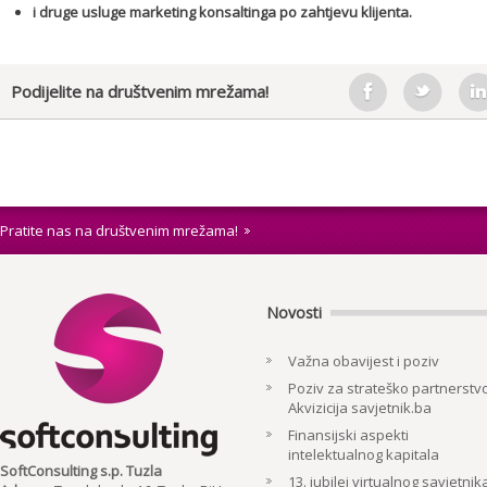
i druge usluge marketing konsaltinga po zahtjevu klijenta.
Podijelite na društvenim mrežama!
Pratite nas na društvenim mrežama!
Novosti
Važna obavijest i poziv
Poziv za strateško partnerstvo
Akvizicija savjetnik.ba
Finansijski aspekti
intelektualnog kapitala
SoftConsulting s.p. Tuzla
13. jubilej virtualnog savjetnik