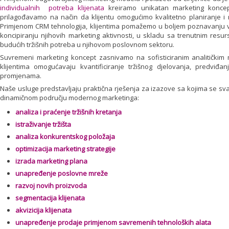
individualnih potreba klijenata
kreiramo unikatan marketing koncept
prilagođavamo na način da klijentu omogućimo kvalitetno planiranje i re
Primjenom CRM tehnologija, klijentima pomažemo u boljem poznavanju vlast
koncipiranju njihovih marketing aktivnosti, u skladu sa trenutnim resurs
budućih tržišnih potreba u njihovom poslovnom sektoru.
Suvremeni marketing koncept zasnivamo na sofisticiranim analitički
klijentima omogućavaju kvantificiranje tržišnog djelovanja, predviđanj
promjenama.
Naše usluge predstavljaju praktična rješenja za izazove sa kojima se 
dinamičnom području modernog marketinga:
analiza i praćenje tržišnih kretanja
istraživanje tržišta
analiza konkurentskog položaja
optimizacija marketing strategije
izrada marketing plana
unapređenje poslovne mreže
razvoj novih proizvoda
segmentacija klijenata
akvizicija klijenata
unapređenje prodaje primjenom savremenih tehnoloških alata