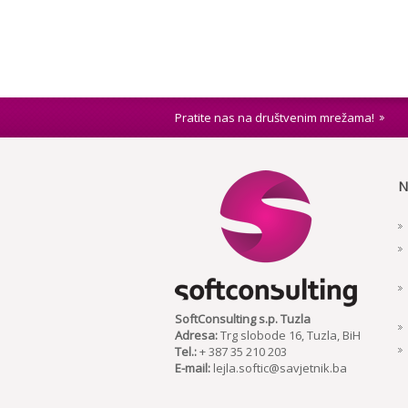
Pratite nas na društvenim mrežama!
N
SoftConsulting s.p. Tuzla
Adresa:
Trg slobode 16, Tuzla, BiH
Tel.:
+ 387 35 210 203
E-mail:
lejla.softic@savjetnik.ba