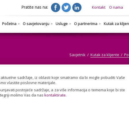
Pratite nas na:
Kontakt
O nama
Početna
O savjetovanju
Usluge
O partnerima
Kutak za klije
Savjetnik
Kutak za klijente
Po
 aktuelne sadržaje, iz oblasti koje smatramo da bi mogle pobuditi Vaše
 smo vlastite poslovne materijale.
njavati postojeće sadržaje, a za više informacija o temema koje bi ste
kategriji molimo Vas da nas
kontaktirate
.