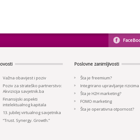
FaceBo
ovosti
Poslovne zanimljivosti
Važna obavijest i poziv
Šta je freemium?
Poziv za strateško partnerstvo:
Integrirano upravljanje rizicima
Akvizicija savjetnik.ba
Šta je H2H marketing?
Finansijski aspekti
FOMO marketing
intelektualnog kapitala
Šta je operativna otpornost?
13. jubilej virtualnog savjetnika
“Trust. Synergy. Growth.”