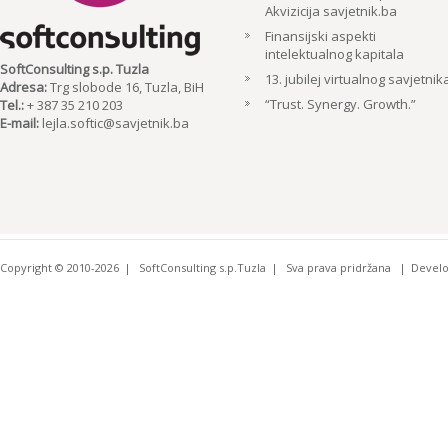
Akvizicija savjetnik.ba
Finansijski aspekti
intelektualnog kapitala
SoftConsulting s.p. Tuzla
13. jubilej virtualnog savjetnik
Adresa:
Trg slobode 16, Tuzla, BiH
“Trust. Synergy. Growth.”
Tel.:
+ 387 35 210 203
E-mail:
lejla.softic@savjetnik.ba
Copyright © 2010-2026
SoftConsulting s.p.Tuzla
Sva prava pridržana
Devel