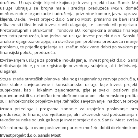
društava. U najvažnije klijente kojima je Invest projekt d.o.o. Sanski 
usluge ubrajaju se brojna mala i srednja preduzeća (MSP), domaći 
međunarodne organizacije i udruženja, privredne komore, javna uprava 
klijenti. Dakle, Invest projekt d.o.o. Sanski Most primarno se bavi iz
efikasnosti i likvidnosti investicionih ulaganja, te kompletnih projekat
Pretprostupnih i Strukturnih fondova EU. Kompleksna analiza financijs
rezultata preduzeća, kao jedna od usluga Invest projekt d.o.o. Sansk
analiza- dijagnoza-terapija, sa utvrđivanjem problema preduzeća i manje
problemu, te prijedlog rješenja uz izračun očekivane dobiti po svakom pr
finansijski položaj preduzeća.
Izvršavanjem usluga za potrebe ino-ulaganja, Invest projekt d.o.o. Sa
definisanja ideje, preko registracije privrednog subjekta, ali i definisan
ulaganja.
Stoga izrada strateških planova lokalnog i regionalnog razvoja područja,
čine stalne savjetodavne i konsultantske usluge koje Invest projek
subjektima, kao i lokalnim zajednicama, gdje je svaki poslovni pl
opravdanosti ili sa tehničko-tehnološkom obradom i ekonomskom profitab
su i: arhitektonsko projektovanje, tehničko savjetovanje i nadzor, te procj
Izrada prijedloga i programa sanacije za uspješno poslovanje pre
preduzeća, te financijsko vještačenje, ali i aktivnosti kod poduzimanja r
također su neke od usluga koje je Invest projekt d.o.o. Sanski Most izvrš
Više informacija o ovom poslovnom partneru možete dobiti direktnim kon
Invest projekt d.o.o. Sanski Most