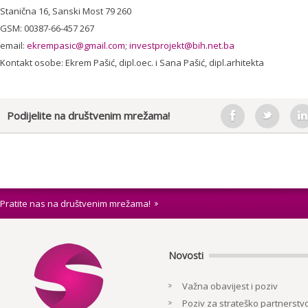
Stanična 16, Sanski Most 79 260
GSM: 00387-66-457 267
email:
ekrempasic@gmail.com
;
investprojekt@bih.net.ba
Kontakt osobe: Ekrem Pašić, dipl.oec. i Sana Pašić, dipl.arhitekta
Podijelite na društvenim mrežama!
Pratite nas na društvenim mrežama!
Novosti
Važna obavijest i poziv
Poziv za strateško partnerstvo