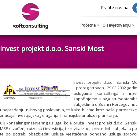
Pratite nas na:
Početna
O savjetovanju
Invest projekt d.o.o. Sanski Most
Invest projekt d.o.o. Sanski M
preregistrovan 29.03.2002.god
uslugama konsaltinga i inže
započinjemo u avgustu/septembru
subjektima u Bosni i Hercegovini,
unapređenju njihovog poslovanja, te kako bi smo kroz naše partnerske a
značaja investijcijskog ulaganja, finansijske analize i planiranja.
Cilj konsalting/inženjering usluga koje pruža Invest projekt d.o.o. Sansk
MSP o vođenju biznisa i investicija, te revitalizaciji privrednih subjekata p
te po potrebi obezbjediti usluge vještačenja odnosno usluge sprovo