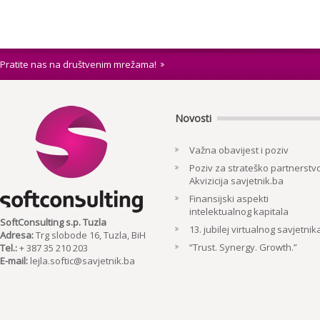
Pratite nas na društvenim mrežama!
Novosti
Važna obavijest i poziv
Poziv za strateško partnerstvo
Akvizicija savjetnik.ba
Finansijski aspekti
intelektualnog kapitala
SoftConsulting s.p. Tuzla
13. jubilej virtualnog savjetnik
Adresa:
Trg slobode 16, Tuzla, BiH
“Trust. Synergy. Growth.”
Tel.:
+ 387 35 210 203
E-mail:
lejla.softic@savjetnik.ba