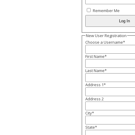
Remember Me
New User Registration
Choose a Username
*
First Name
*
Last Name
*
Address 1
*
Address 2
City
*
State
*