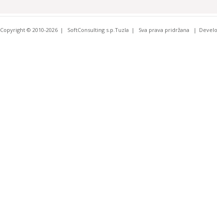
Copyright © 2010-2026
SoftConsulting s.p.Tuzla
Sva prava pridržana
Devel