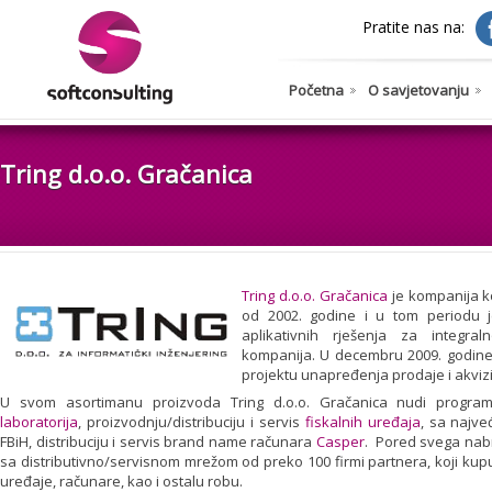
Pratite nas na:
Početna
O savjetovanju
Tring d.o.o. Gračanica
Tring d.o.o. Gračanica
je kompanija k
od 2002. godine i u tom periodu j
aplikativnih rješenja za integra
kompanija. U decembru 2009. godine
projektu unapređenja prodaje i akvizic
U svom asortimanu proizvoda Tring d.o.o. Gračanica nudi programs
laboratorija
, proizvodnju/distribuciju i servis
fiskalnih uređaja
, sa najve
FBiH, distribuciju i servis brand name računara
Casper
. Pored svega nabr
sa distributivno/servisnom mrežom od preko 100 firmi partnera, koji kup
uređaje, računare, kao i ostalu robu.