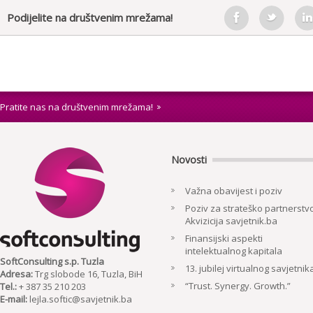
Podijelite na društvenim mrežama!
Pratite nas na društvenim mrežama!
Novosti
Važna obavijest i poziv
Poziv za strateško partnerstvo
Akvizicija savjetnik.ba
Finansijski aspekti
intelektualnog kapitala
SoftConsulting s.p. Tuzla
13. jubilej virtualnog savjetnik
Adresa:
Trg slobode 16, Tuzla, BiH
“Trust. Synergy. Growth.”
Tel.:
+ 387 35 210 203
E-mail:
lejla.softic@savjetnik.ba