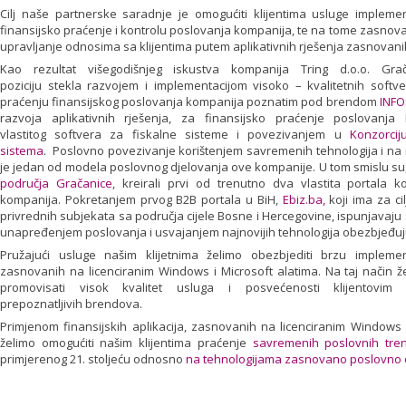
Cilj naše partnerske saradnje je omogućiti klijentima usluge implement
finansijsko praćenje i kontrolu poslovanja kompanija, te na tome zasno
upravljanje odnosima sa klijentima putem aplikativnih rješenja zasnovani
Kao rezultat višegodišnjeg iskustva kompanija Tring d.o.o. Gra
poziciju stekla razvojem i implementacijom visoko – kvalitetnih soft
praćenju finansijskog poslovanja kompanija poznatim pod brendom
INFO
razvoja aplikativnih rješenja, za finansijsko praćenje poslovanj
vlastitog softvera za fiskalne sisteme i povezivanjem u
Konzorcij
sistema
. Poslovno povezivanje korištenjem savremenih tehnologija i n
je jedan od modela poslovnog djelovanja ove kompanije. U tom smislu su
područja Gračanice
, kreirali prvi od trenutno dva vlastita portala 
kompanija. Pokretanjem prvog B2B portala u BiH,
Ebiz.ba,
koji ima za c
privrednih subjekata sa područja cijele Bosne i Hercegovine, ispunjavaju 
unapređenjem poslovanja i usvajanjem najnovijih tehnologija obezbjeđuju s
Pružajući usluge našim klijetnima želimo obezbjediti brzu implementa
zasnovanih na licenciranim Windows i Microsoft alatima. Na taj način 
promovisati visok kvalitet usluga i posvećenosti klijentovi
prepoznatljivih brendova.
Primjenom finansijskih aplikacija, zasnovanih na licenciranim Windows a
želimo omogućiti našim klijentima praćenje
savremenih poslovnih tre
primjerenog 21. stoljeću odnosno
na tehnologijama zasnovano poslovno 