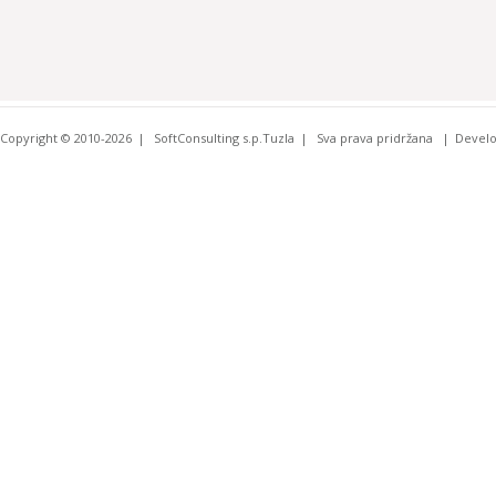
Copyright © 2010-2026
SoftConsulting s.p.Tuzla
Sva prava pridržana
Devel