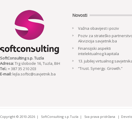
Novosti
Važna obavijest i poziv
Poziv za strateško partnerstvo
Akvizicija savjetnik.ba
Finansijski aspekti
intelektualnog kapitala
SoftConsulting s.p. Tuzla
13. jubilej virtualnog savjetnik
Adresa:
Trg slobode 16, Tuzla, BiH
“Trust. Synergy. Growth.”
Tel.:
+ 387 35 210 203
E-mail:
lejla.softic@savjetnik.ba
Copyright © 2010-2026
SoftConsulting s.p.Tuzla
Sva prava pridržana
Devel