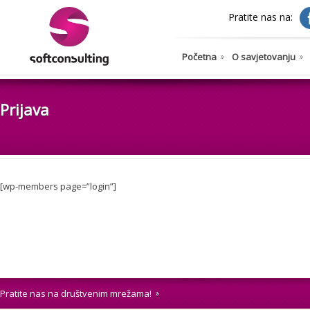
Pratite nas na:
Početna
O savjetovanju
Prijava
[wp-members page=”login”]
Pratite nas na društvenim mrežama!