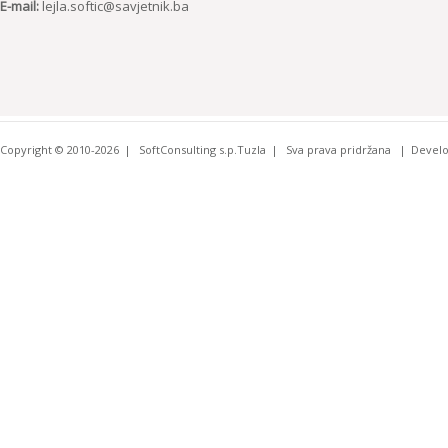
E-mail:
lejla.softic@savjetnik.ba
Copyright © 2010-2026
SoftConsulting s.p.Tuzla
Sva prava pridržana
Devel