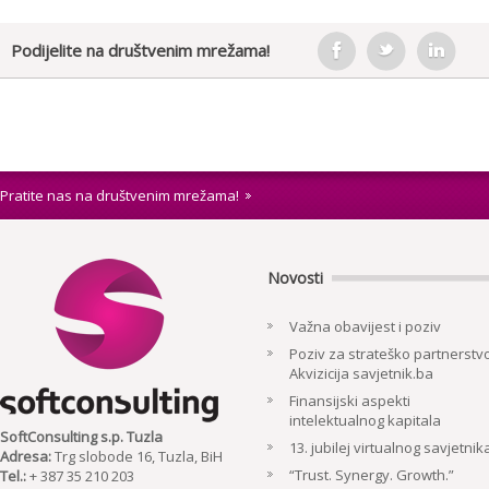
Podijelite na društvenim mrežama!
Pratite nas na društvenim mrežama!
Novosti
Važna obavijest i poziv
Poziv za strateško partnerstvo
Akvizicija savjetnik.ba
Finansijski aspekti
intelektualnog kapitala
SoftConsulting s.p. Tuzla
13. jubilej virtualnog savjetnik
Adresa:
Trg slobode 16, Tuzla, BiH
“Trust. Synergy. Growth.”
Tel.:
+ 387 35 210 203