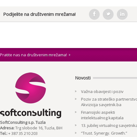
Podijelite na društvenim mrežama!
Pratite nas na društvenim mrežama!
Novosti
Važna obavijest i poziv
Poziv za strateško partnerstvo
Akvizicija savjetnik.ba
Finansijski aspekti
intelektualnog kapitala
SoftConsulting s.p. Tuzla
13. jubilej virtualnog savjetnik
Adresa:
Trg slobode 16, Tuzla, BiH
“Trust. Synergy. Growth.”
Tel.:
+ 387 35 210 203