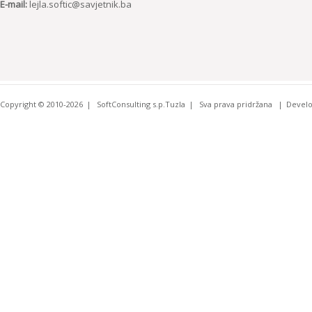
E-mail:
lejla.softic@savjetnik.ba
Copyright © 2010-2026
SoftConsulting s.p.Tuzla
Sva prava pridržana
Devel