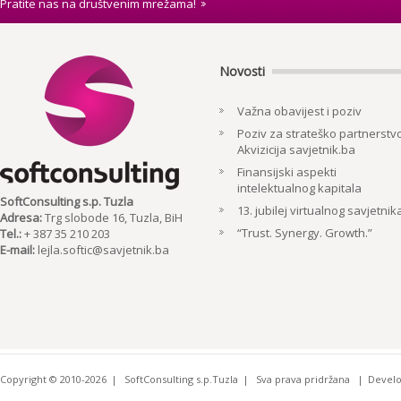
Pratite nas na društvenim mrežama!
Novosti
Važna obavijest i poziv
Poziv za strateško partnerstvo
Akvizicija savjetnik.ba
Finansijski aspekti
intelektualnog kapitala
SoftConsulting s.p. Tuzla
13. jubilej virtualnog savjetnik
Adresa:
Trg slobode 16, Tuzla, BiH
“Trust. Synergy. Growth.”
Tel.:
+ 387 35 210 203
E-mail:
lejla.softic@savjetnik.ba
Copyright © 2010-2026
SoftConsulting s.p.Tuzla
Sva prava pridržana
Devel