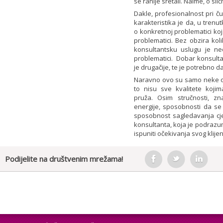
se ranije sretali. Naime, o s
Dakle, profesionalnost pri ču
karakteristika je da, u trenut
o konkretnoj problematici koj
problematici. Bez obzira ko
konsultantsku uslugu je ne
problematici. Dobar konsult
je drugačije, te je potrebno 
Naravno ovo su samo neke od 
to nisu sve kvalitete kojim
pruža. Osim stručnosti, zn
energije, sposobnosti da se
sposobnost sagledavanja cjelo
konsultanta, koja je podrazum
ispuniti očekivanja svog klije
Podijelite na društvenim mrežama!