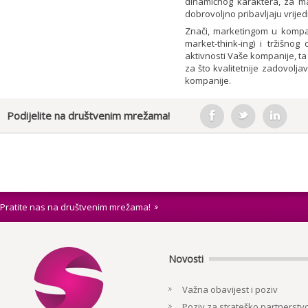
dinamičnog karaktera, za ma
dobrovoljno pribavljaju vrijed
Znači, marketingom u kompa
market-think-ing) i tržišno
aktivnosti Vaše kompanije, t
za što kvalitetnije zadovolja
kompanije.
Podijelite na društvenim mrežama!
Pratite nas na društvenim mrežama!
Novosti
Važna obavijest i poziv
Poziv za strateško partnerstvo