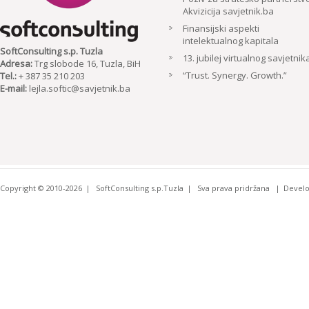
Akvizicija savjetnik.ba
Finansijski aspekti
intelektualnog kapitala
SoftConsulting s.p. Tuzla
13. jubilej virtualnog savjetnik
Adresa:
Trg slobode 16, Tuzla, BiH
“Trust. Synergy. Growth.”
Tel.:
+ 387 35 210 203
E-mail:
lejla.softic@savjetnik.ba
Copyright © 2010-2026
SoftConsulting s.p.Tuzla
Sva prava pridržana
Devel