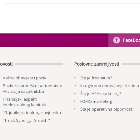
FaceBo
ovosti
Poslovne zanimljivosti
Važna obavijest i poziv
Šta je freemium?
Poziv za strateško partnerstvo:
Integrirano upravljanje rizicima
Akvizicija savjetnik.ba
Šta je H2H marketing?
Finansijski aspekti
FOMO marketing
intelektualnog kapitala
Šta je operativna otpornost?
13. jubilej virtualnog savjetnika
“Trust. Synergy. Growth.”