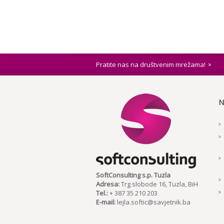
Pratite nas na društvenim mrežama!
N
SoftConsulting s.p. Tuzla
Adresa:
Trg slobode 16, Tuzla, BiH
Tel.:
+ 387 35 210 203
E-mail:
lejla.softic@savjetnik.ba