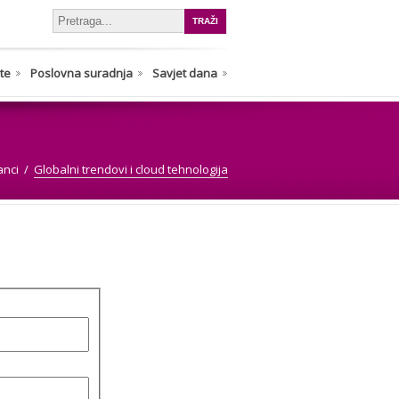
nte
Poslovna suradnja
Savjet dana
anci
Globalni trendovi i cloud tehnologija