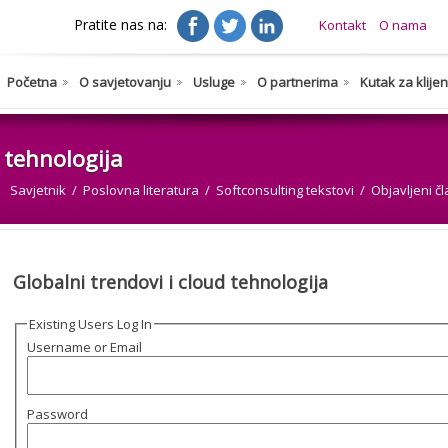
Pratite nas na:
Kontakt
O nama
Početna
O savjetovanju
Usluge
O partnerima
Kutak za klije
d tehnologija
Savjetnik
Poslovna literatura
Softconsulting tekstovi
Objavljeni čl
Globalni trendovi i cloud tehnologija
Existing Users Log In
Username or Email
Password