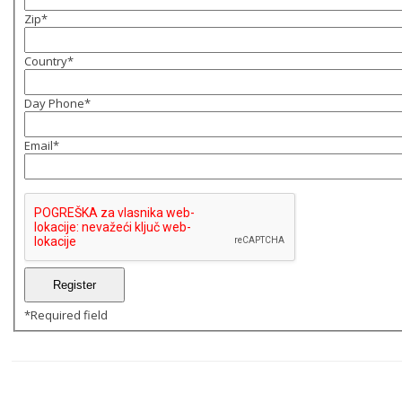
Zip
*
Country
*
Day Phone
*
Email
*
*
Required field