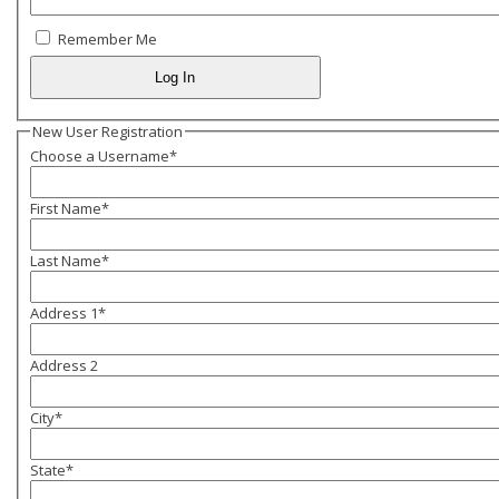
Remember Me
New User Registration
Choose a Username
*
First Name
*
Last Name
*
Address 1
*
Address 2
City
*
State
*