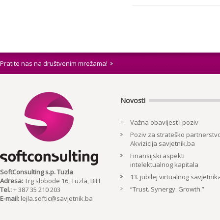
Pratite nas na društvenim mrežama!
Novosti
Važna obavijest i poziv
Poziv za strateško partnerstvo
Akvizicija savjetnik.ba
Finansijski aspekti
intelektualnog kapitala
SoftConsulting s.p. Tuzla
13. jubilej virtualnog savjetnik
Adresa:
Trg slobode 16, Tuzla, BiH
“Trust. Synergy. Growth.”
Tel.:
+ 387 35 210 203
E-mail:
lejla.softic@savjetnik.ba