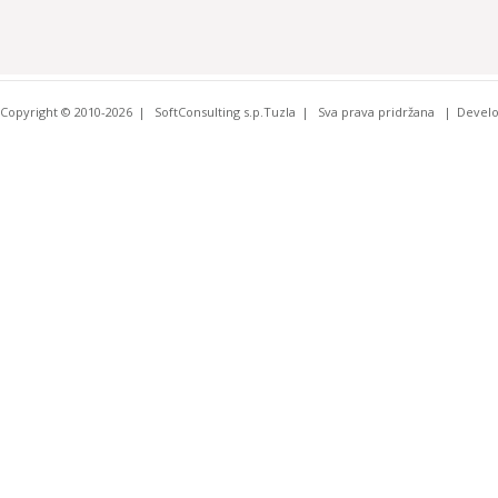
Copyright © 2010-2026
SoftConsulting s.p.Tuzla
Sva prava pridržana
Devel