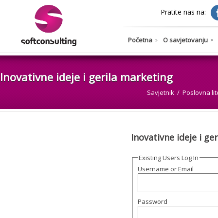
Pratite nas na:
Početna
O savjetovanju
Inovativne ideje i gerila marketing
Savjetnik
Poslovna li
Inovativne ideje i ge
Existing Users Log In
Username or Email
Password