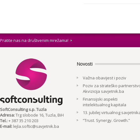
Pratite nas na društvenim mrežama!
Novosti
Važna obavijest i poziv
Poziv za strateško partnerstvo
Akvizicija savjetnik.ba
Finansijski aspekti
intelektualnog kapitala
SoftConsulting s.p. Tuzla
13. jubilej virtualnog savjetnik
Adresa:
Trg slobode 16, Tuzla, BiH
“Trust. Synergy. Growth.”
Tel.:
+ 387 35 210 203
E-mail:
lejla.softic@savjetnik.ba