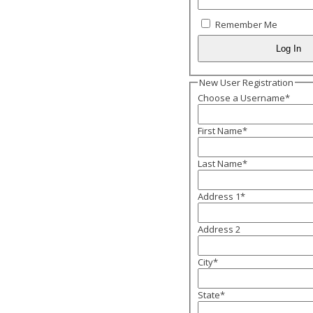
Remember Me
New User Registration
Choose a Username
*
First Name
*
Last Name
*
Address 1
*
Address 2
City
*
State
*