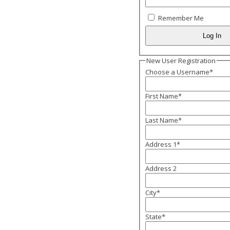
Remember Me
New User Registration
Choose a Username
*
First Name
*
Last Name
*
Address 1
*
Address 2
City
*
State
*