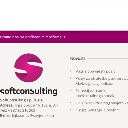
Pratite nas na društvenim mrežama!
Novosti
Važna obavijest i poziv
Poziv za strateško partnerstvo
Akvizicija savjetnik.ba
Finansijski aspekti
intelektualnog kapitala
SoftConsulting s.p. Tuzla
13. jubilej virtualnog savjetnik
Adresa:
Trg slobode 16, Tuzla, BiH
“Trust. Synergy. Growth.”
Tel.:
+ 387 35 210 203
E-mail:
lejla.softic@savjetnik.ba