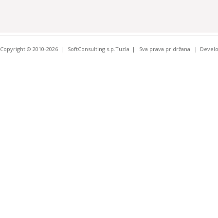
Copyright © 2010-2026
SoftConsulting s.p.Tuzla
Sva prava pridržana
Devel