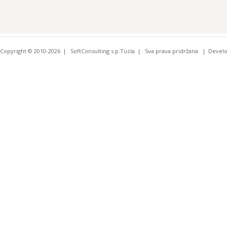
Copyright © 2010-2026
SoftConsulting s.p.Tuzla
Sva prava pridržana
Devel