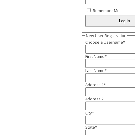
Remember Me
New User Registration
Choose a Username
*
First Name
*
Last Name
*
Address 1
*
Address 2
City
*
State
*