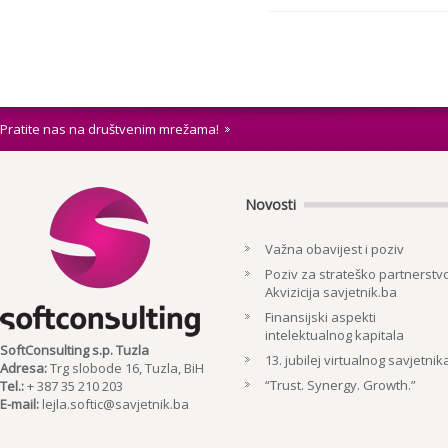
Pratite nas na društvenim mrežama!
Novosti
Važna obavijest i poziv
Poziv za strateško partnerstvo
Akvizicija savjetnik.ba
Finansijski aspekti
intelektualnog kapitala
SoftConsulting s.p. Tuzla
13. jubilej virtualnog savjetnik
Adresa:
Trg slobode 16, Tuzla, BiH
“Trust. Synergy. Growth.”
Tel.:
+ 387 35 210 203
E-mail:
lejla.softic@savjetnik.ba