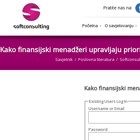
Pratite nas na:
Početna
O savjetovanju
Kako finansijski menadžeri upravljaju prior
Savjetnik
Poslovna literatura
Softconsul
Kako finansijski men
Existing Users Log In
Username or Email
Password