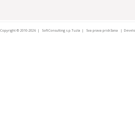
Copyright © 2010-2026
SoftConsulting s.p.Tuzla
Sva prava pridržana
Devel