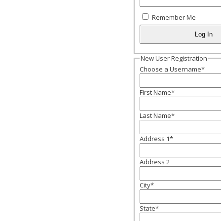
Remember Me
New User Registration
Choose a Username
*
First Name
*
Last Name
*
Address 1
*
Address 2
City
*
State
*