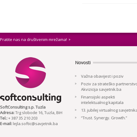
Pratite nas na društvenim mrežama!
Novosti
Važna obavijest i poziv
Poziv za strateško partnerstvo
Akvizicija savjetnik.ba
Finansijski aspekti
intelektualnog kapitala
SoftConsulting s.p. Tuzla
13. jubilej virtualnog savjetnik
Adresa:
Trg slobode 16, Tuzla, BiH
“Trust. Synergy. Growth.”
Tel.:
+ 387 35 210 203
E-mail:
lejla.softic@savjetnik.ba