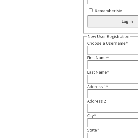
Remember Me
New User Registration
Choose a Username
*
First Name
*
Last Name
*
Address 1
*
Address 2
City
*
State
*