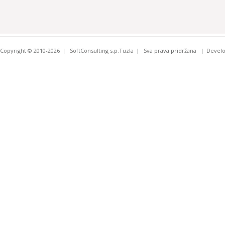
Copyright © 2010-2026
SoftConsulting s.p.Tuzla
Sva prava pridržana
Devel