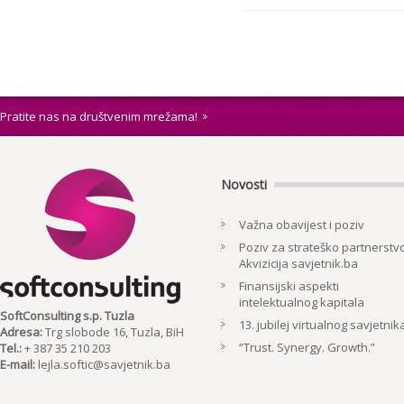
Pratite nas na društvenim mrežama!
Novosti
Važna obavijest i poziv
Poziv za strateško partnerstvo
Akvizicija savjetnik.ba
Finansijski aspekti
intelektualnog kapitala
SoftConsulting s.p. Tuzla
13. jubilej virtualnog savjetnik
Adresa:
Trg slobode 16, Tuzla, BiH
“Trust. Synergy. Growth.”
Tel.:
+ 387 35 210 203
E-mail:
lejla.softic@savjetnik.ba