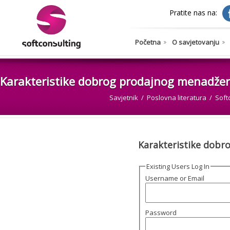
Pratite nas na:
Početna
O savjetovanju
Karakteristike dobrog prodajnog menadže
Savjetnik
Poslovna literatura
Soft
Karakteristike dobr
Existing Users Log In
Username or Email
Password