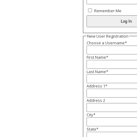
Remember Me
New User Registration
Choose a Username
*
First Name
*
Last Name
*
Address 1
*
Address 2
City
*
State
*