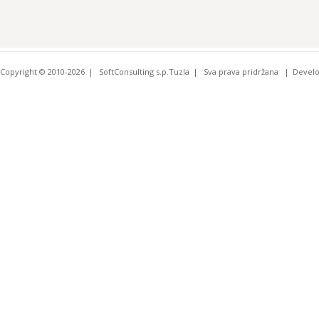
Copyright © 2010-2026
SoftConsulting s.p.Tuzla
Sva prava pridržana
Devel