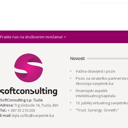
Pratite nas na društvenim mrežama!
Novosti
Važna obavijest i poziv
Poziv za strateško partnerstvo
Akvizicija savjetnik.ba
Finansijski aspekti
intelektualnog kapitala
SoftConsulting s.p. Tuzla
13. jubilej virtualnog savjetnik
Adresa:
Trg slobode 16, Tuzla, BiH
“Trust. Synergy. Growth.”
Tel.:
+ 387 35 210 203
E-mail:
lejla.softic@savjetnik.ba