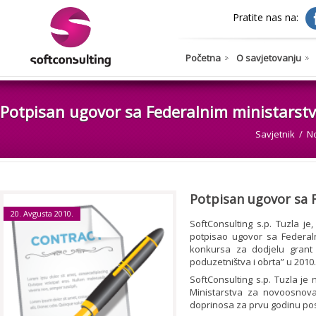
Pratite nas na:
Početna
O savjetovanju
Potpisan ugovor sa Federalnim ministarstv
Savjetnik
N
Potpisan ugovor sa 
20. Avgusta 2010.
SoftConsulting s.p. Tuzla j
potpisao ugovor sa Federal
konkursa za dodjelu grant 
poduzetništva i obrta” u 2010.
SoftConsulting s.p. Tuzla je
Ministarstva za novoosnov
doprinosa za prvu godinu posl