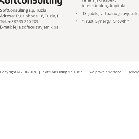
Finansijski aspekti
intelektualnog kapitala
SoftConsulting s.p. Tuzla
13. jubilej virtualnog savjetnik
Adresa:
Trg slobode 16, Tuzla, BiH
“Trust. Synergy. Growth.”
Tel.:
+ 387 35 210 203
E-mail:
lejla.softic@savjetnik.ba
Copyright © 2010-2026
SoftConsulting s.p.Tuzla
Sva prava pridržana
Devel