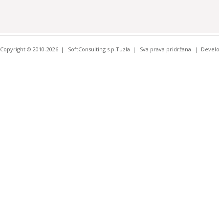
Copyright © 2010-2026
SoftConsulting s.p.Tuzla
Sva prava pridržana
Devel