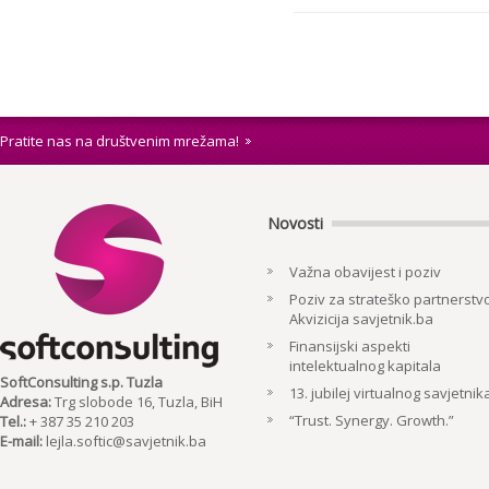
Pratite nas na društvenim mrežama!
Novosti
Važna obavijest i poziv
Poziv za strateško partnerstvo
Akvizicija savjetnik.ba
Finansijski aspekti
intelektualnog kapitala
SoftConsulting s.p. Tuzla
13. jubilej virtualnog savjetnik
Adresa:
Trg slobode 16, Tuzla, BiH
“Trust. Synergy. Growth.”
Tel.:
+ 387 35 210 203
E-mail:
lejla.softic@savjetnik.ba