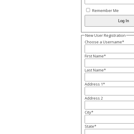
Remember Me
New User Registration
Choose a Username
*
First Name
*
Last Name
*
Address 1
*
Address 2
City
*
State
*