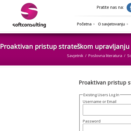
Pratite nas na:
Početna
O savjetovanju
Proaktivan pristup strateškom upravljanju
Savjetnik
Poslovna literatura
So
Proaktivan pristup 
Existing Users Log In
Username or Email
Password