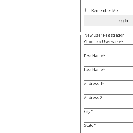
Remember Me
New User Registration
Choose a Username
*
First Name
*
Last Name
*
Address 1
*
Address 2
City
*
State
*