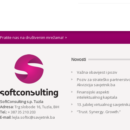
Pratite nas na društvenim mrežama!
Novosti
Važna obavijest i poziv
Poziv za strateško partnerstvo
Akvizicija savjetnik.ba
Finansijski aspekti
intelektualnog kapitala
SoftConsulting s.p. Tuzla
13. jubilej virtualnog savjetnik
Adresa:
Trg slobode 16, Tuzla, BiH
“Trust. Synergy. Growth.”
Tel.:
+ 387 35 210 203
E-mail:
lejla.softic@savjetnik.ba