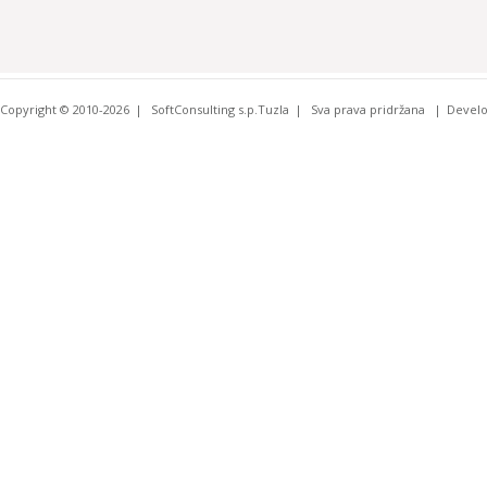
Copyright © 2010-2026
SoftConsulting s.p.Tuzla
Sva prava pridržana
Devel