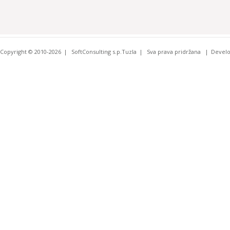
Copyright © 2010-2026
SoftConsulting s.p.Tuzla
Sva prava pridržana
Devel