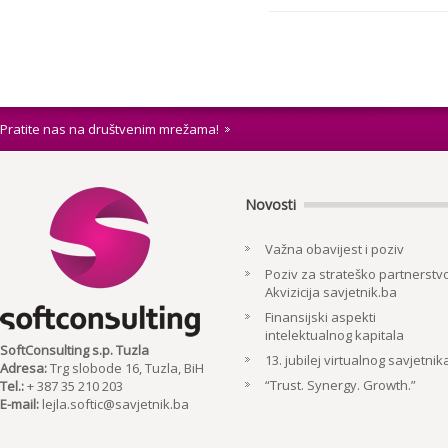
Pratite nas na društvenim mrežama!
Novosti
Važna obavijest i poziv
Poziv za strateško partnerstvo
Akvizicija savjetnik.ba
Finansijski aspekti
intelektualnog kapitala
SoftConsulting s.p. Tuzla
13. jubilej virtualnog savjetnik
Adresa:
Trg slobode 16, Tuzla, BiH
“Trust. Synergy. Growth.”
Tel.:
+ 387 35 210 203
E-mail:
lejla.softic@savjetnik.ba