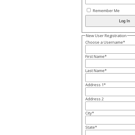
Remember Me
New User Registration
Choose a Username
*
First Name
*
Last Name
*
Address 1
*
Address 2
City
*
State
*