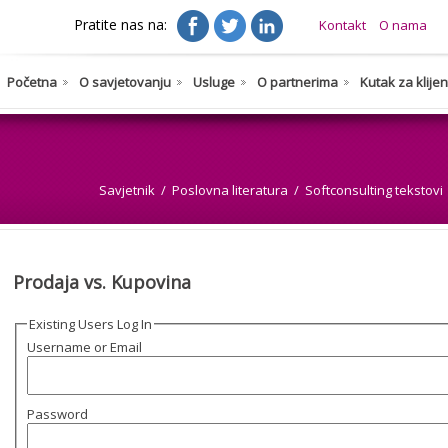
Pratite nas na:
Kontakt
O nama
Početna
O savjetovanju
Usluge
O partnerima
Kutak za klije
Savjetnik
Poslovna literatura
Softconsulting tekstovi
Prodaja vs. Kupovina
Existing Users Log In
Username or Email
Password