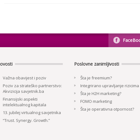
FaceBo
ovosti
Poslovne zanimljivosti
Važna obavijest i poziv
Šta je freemium?
Poziv za strateško partnerstvo:
Integrirano upravljanje rizicima
Akvizicija savjetnik.ba
Šta je H2H marketing?
Finansijski aspekti
FOMO marketing
intelektualnog kapitala
Šta je operativna otpornost?
13. jubilej virtualnog savjetnika
“Trust. Synergy. Growth.”