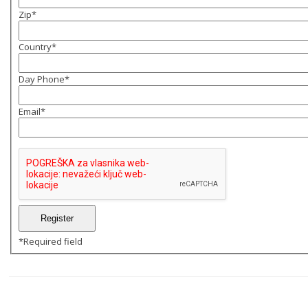
Zip
*
Country
*
Day Phone
*
Email
*
*
Required field