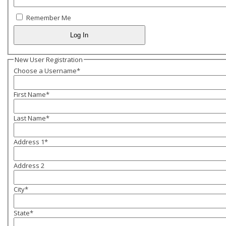
Remember Me
New User Registration
Choose a Username
*
First Name
*
Last Name
*
Address 1
*
Address 2
City
*
State
*