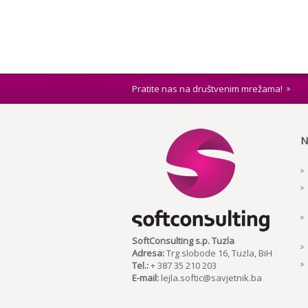
Pratite nas na društvenim mrežama!
N
SoftConsulting s.p. Tuzla
Adresa:
Trg slobode 16, Tuzla, BiH
Tel.:
+ 387 35 210 203
E-mail:
lejla.softic@savjetnik.ba