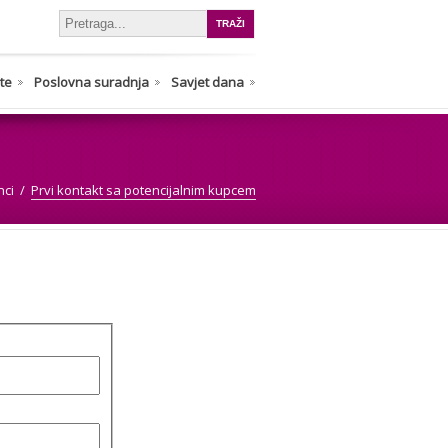
nte
Poslovna suradnja
Savjet dana
nci
Prvi kontakt sa potencijalnim kupcem