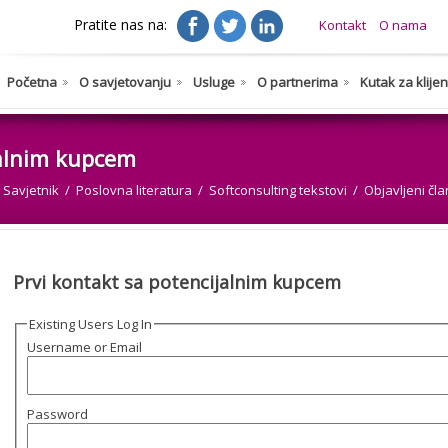
Pratite nas na:
Kontakt
O nama
Početna
O savjetovanju
Usluge
O partnerima
Kutak za klije
jalnim kupcem
Savjetnik
Poslovna literatura
Softconsulting tekstovi
Objavljeni čla
Prvi kontakt sa potencijalnim kupcem
Existing Users Log In
Username or Email
Password