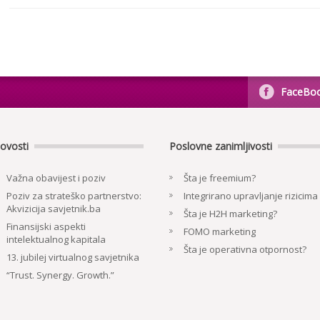
FaceBo
ovosti
Poslovne zanimljivosti
Važna obavijest i poziv
Šta je freemium?
Poziv za strateško partnerstvo:
Integrirano upravljanje rizicima
Akvizicija savjetnik.ba
Šta je H2H marketing?
Finansijski aspekti
FOMO marketing
intelektualnog kapitala
Šta je operativna otpornost?
13. jubilej virtualnog savjetnika
“Trust. Synergy. Growth.”