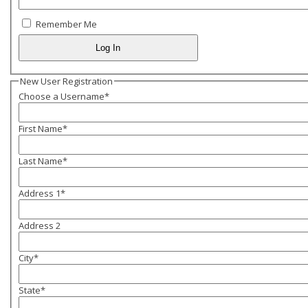
Remember Me
New User Registration
Choose a Username
*
First Name
*
Last Name
*
Address 1
*
Address 2
City
*
State
*