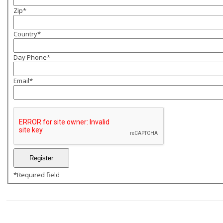
Zip
*
Country
*
Day Phone
*
Email
*
*
Required field