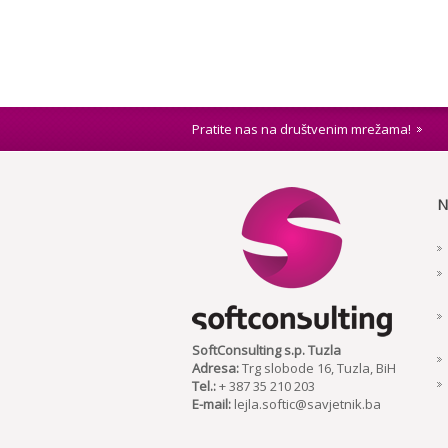
Pratite nas na društvenim mrežama!
N
SoftConsulting s.p. Tuzla
Adresa:
Trg slobode 16, Tuzla, BiH
Tel.:
+ 387 35 210 203
E-mail:
lejla.softic@savjetnik.ba