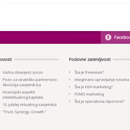
FaceBo
ovosti
Poslovne zanimljivosti
Važna obavijest i poziv
Šta je freemium?
Poziv za strateško partnerstvo:
Integrirano upravljanje rizicima
Akvizicija savjetnik.ba
Šta je H2H marketing?
Finansijski aspekti
FOMO marketing
intelektualnog kapitala
Šta je operativna otpornost?
13. jubilej virtualnog savjetnika
“Trust. Synergy. Growth.”