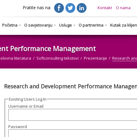
Pratite nas na:
Kontakt
O nama
Početna
O savjetovanju
Usluge
O partnerima
Kutak za klije
ent Performance Management
slovna literatura
Softconsulting tekstovi
Prezentacije
Research an
Research and Development Performance Manage
Existing Users Log In
Username or Email
Password