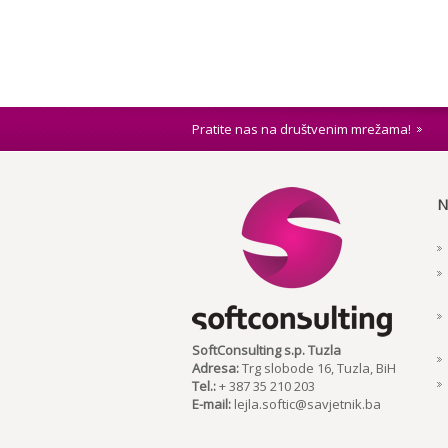
Pratite nas na društvenim mrežama!
N
SoftConsulting s.p. Tuzla
Adresa:
Trg slobode 16, Tuzla, BiH
Tel.:
+ 387 35 210 203
E-mail:
lejla.softic@savjetnik.ba