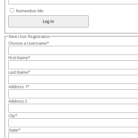
Remember Me
New User Registration
Choose a Username
*
First Name
*
Last Name
*
Address 1
*
Address 2
City
*
State
*