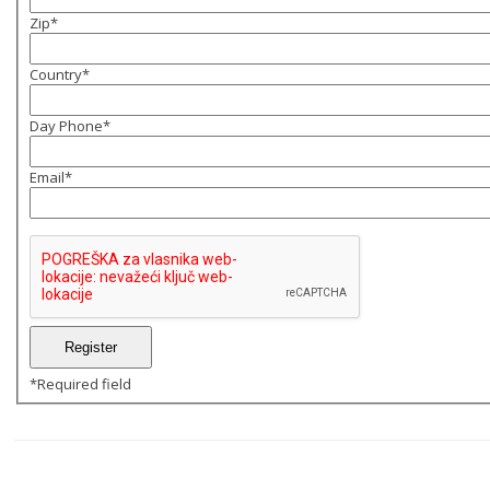
Zip
*
Country
*
Day Phone
*
Email
*
*
Required field