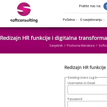
Pratite nas na:
Početna
O savjetovanju
Redizajn HR funkcije i digitalna transforma
Savjetnik
Poslovna literatura
Softc
Redizajn HR funkcije 
Existing Users Log In
Username or Email
Password