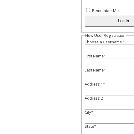
Remember Me
New User Registration
Choose a Username
*
First Name
*
Last Name
*
Address 1
*
Address 2
City
*
State
*