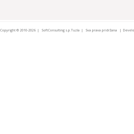
Copyright © 2010-2026
SoftConsulting s.p.Tuzla
Sva prava pridržana
Devel