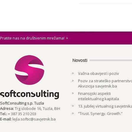
Pratite nas na društvenim mrežama!
Novosti
Važna obavijest i poziv
Poziv za strateško partnerstvo
Akvizicija savjetnik.ba
Finansijski aspekti
intelektualnog kapitala
SoftConsulting s.p. Tuzla
13. jubilej virtualnog savjetnik
Adresa:
Trg slobode 16, Tuzla, BiH
“Trust. Synergy. Growth.”
Tel.:
+ 387 35 210 203
E-mail:
lejla.softic@savjetnik.ba